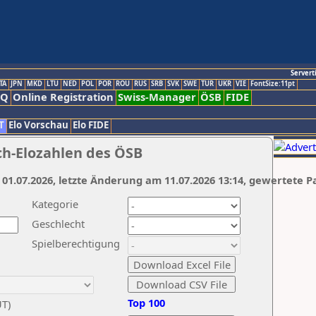
Servert
TA
JPN
MKD
LTU
NED
POL
POR
ROU
RUS
SRB
SVK
SWE
TUR
UKR
VIE
FontSize:11pt
AQ
Online Registration
Swiss-Manager
ÖSB
FIDE
T
Elo Vorschau
Elo FIDE
ch-Elozahlen des ÖSB
 01.07.2026, letzte Änderung am 11.07.2026 13:14, gewertete P
Kategorie
Geschlecht
Spielberechtigung
Top 100
UT)