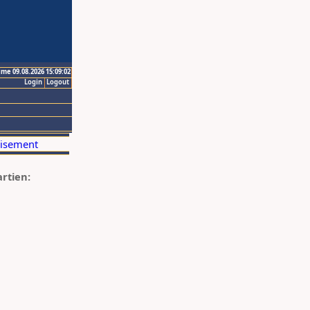
ime 09.08.2026 15:09:02
Login
Logout
artien: