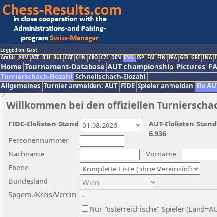
Logged on: Gast
Arabic
ARM
AZE
BIH
BUL
CAT
CHN
CRO
CZE
DEN
ENG
ESP
FAI
FIN
FRA
GER
GRE
INA
I
Home
Tournament-Database
AUT championship
Pictures
F
Turnierschach-Elozahl
Schnellschach-Elozahl
Allgemeines
Turnier anmelden: AUT
FIDE
Spieler anmelden
Elo AU
Willkommen bei den offiziellen Turnierscha
FIDE-Elolisten Stand
AUT-Elolisten Stand
6.936
Personennummer
Nachname
Vorname
Ebene
Bundesland
Spgem./Kreis/Verein
Nur "österreichische" Spieler (Land=A