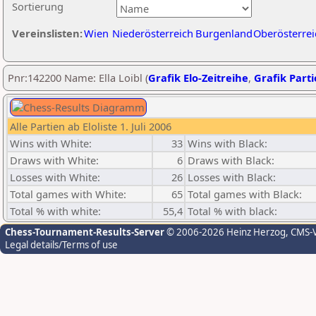
Sortierung
Vereinslisten:
Wien
Niederösterreich
Burgenland
Oberösterrei
Pnr:142200 Name: Ella Loibl (
Grafik Elo-Zeitreihe
,
Grafik Parti
Alle Partien ab Eloliste 1. Juli 2006
Wins with White:
33
Wins with Black:
Draws with White:
6
Draws with Black:
Losses with White:
26
Losses with Black:
Total games with White:
65
Total games with Black:
Total % with white:
55,4
Total % with black:
Chess-Tournament-Results-Server
© 2006-2026 Heinz Herzog
, CMS-
Legal details/Terms of use