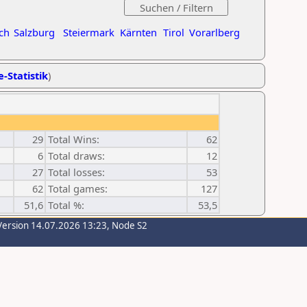
ch
Salzburg
Steiermark
Kärnten
Tirol
Vorarlberg
e-Statistik
)
29
Total Wins:
62
6
Total draws:
12
27
Total losses:
53
62
Total games:
127
51,6
Total %:
53,5
Version 14.07.2026 13:23, Node S2