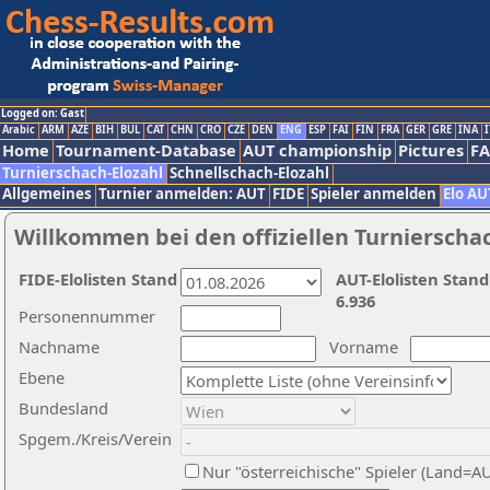
Logged on: Gast
Arabic
ARM
AZE
BIH
BUL
CAT
CHN
CRO
CZE
DEN
ENG
ESP
FAI
FIN
FRA
GER
GRE
INA
I
Home
Tournament-Database
AUT championship
Pictures
F
Turnierschach-Elozahl
Schnellschach-Elozahl
Allgemeines
Turnier anmelden: AUT
FIDE
Spieler anmelden
Elo AU
Willkommen bei den offiziellen Turnierscha
FIDE-Elolisten Stand
AUT-Elolisten Stand
6.936
Personennummer
Nachname
Vorname
Ebene
Bundesland
Spgem./Kreis/Verein
Nur "österreichische" Spieler (Land=A