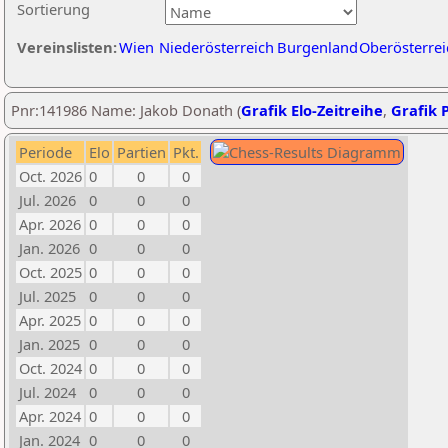
Sortierung
Vereinslisten:
Wien
Niederösterreich
Burgenland
Oberösterrei
Pnr:141986 Name: Jakob Donath (
Grafik Elo-Zeitreihe
,
Grafik P
Periode
Elo
Partien
Pkt.
Oct. 2026
0
0
0
Jul. 2026
0
0
0
Apr. 2026
0
0
0
Jan. 2026
0
0
0
Oct. 2025
0
0
0
Jul. 2025
0
0
0
Apr. 2025
0
0
0
Jan. 2025
0
0
0
Oct. 2024
0
0
0
Jul. 2024
0
0
0
Apr. 2024
0
0
0
Jan. 2024
0
0
0