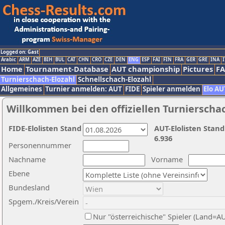
Logged on: Gast
Arabic
ARM
AZE
BIH
BUL
CAT
CHN
CRO
CZE
DEN
ENG
ESP
FAI
FIN
FRA
GER
GRE
INA
I
Home
Tournament-Database
AUT championship
Pictures
F
Turnierschach-Elozahl
Schnellschach-Elozahl
Allgemeines
Turnier anmelden: AUT
FIDE
Spieler anmelden
Elo AU
Willkommen bei den offiziellen Turnierscha
FIDE-Elolisten Stand
AUT-Elolisten Stand
6.936
Personennummer
Nachname
Vorname
Ebene
Bundesland
Spgem./Kreis/Verein
Nur "österreichische" Spieler (Land=A