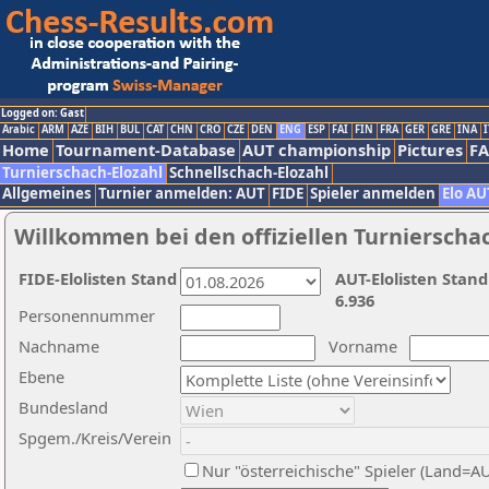
Logged on: Gast
Arabic
ARM
AZE
BIH
BUL
CAT
CHN
CRO
CZE
DEN
ENG
ESP
FAI
FIN
FRA
GER
GRE
INA
I
Home
Tournament-Database
AUT championship
Pictures
F
Turnierschach-Elozahl
Schnellschach-Elozahl
Allgemeines
Turnier anmelden: AUT
FIDE
Spieler anmelden
Elo AU
Willkommen bei den offiziellen Turnierscha
FIDE-Elolisten Stand
AUT-Elolisten Stand
6.936
Personennummer
Nachname
Vorname
Ebene
Bundesland
Spgem./Kreis/Verein
Nur "österreichische" Spieler (Land=A