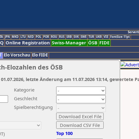
Servert
TA
JPN
MKD
LTU
NED
POL
POR
ROU
RUS
SRB
SVK
SWE
TUR
UKR
VIE
FontSize:11pt
AQ
Online Registration
Swiss-Manager
ÖSB
FIDE
T
Elo Vorschau
Elo FIDE
ch-Elozahlen des ÖSB
 01.07.2026, letzte Änderung am 11.07.2026 13:14, gewertete P
Kategorie
Geschlecht
Spielberechtigung
Top 100
UT)