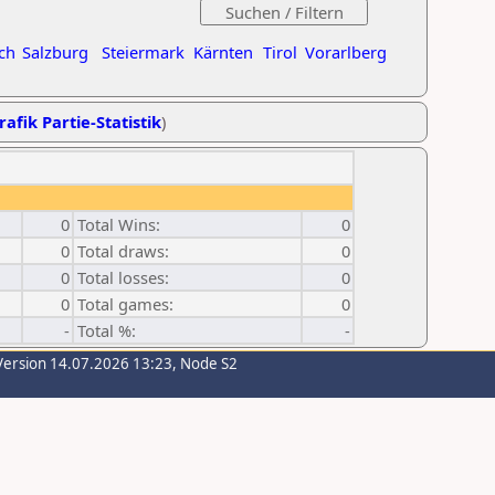
ch
Salzburg
Steiermark
Kärnten
Tirol
Vorarlberg
rafik Partie-Statistik
)
0
Total Wins:
0
0
Total draws:
0
0
Total losses:
0
0
Total games:
0
-
Total %:
-
Version 14.07.2026 13:23, Node S2