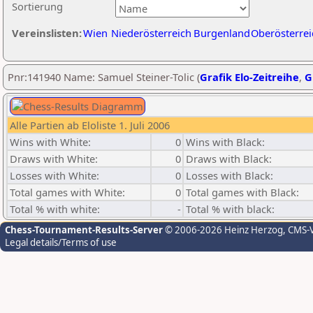
Sortierung
Vereinslisten:
Wien
Niederösterreich
Burgenland
Oberösterrei
Pnr:141940 Name: Samuel Steiner-Tolic (
Grafik Elo-Zeitreihe
,
G
Alle Partien ab Eloliste 1. Juli 2006
Wins with White:
0
Wins with Black:
Draws with White:
0
Draws with Black:
Losses with White:
0
Losses with Black:
Total games with White:
0
Total games with Black:
Total % with white:
-
Total % with black:
Chess-Tournament-Results-Server
© 2006-2026 Heinz Herzog
, CMS-
Legal details/Terms of use