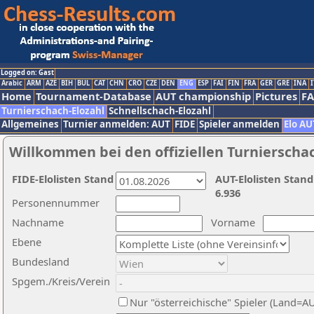
Logged on: Gast
Arabic
ARM
AZE
BIH
BUL
CAT
CHN
CRO
CZE
DEN
ENG
ESP
FAI
FIN
FRA
GER
GRE
INA
I
Home
Tournament-Database
AUT championship
Pictures
F
Turnierschach-Elozahl
Schnellschach-Elozahl
Allgemeines
Turnier anmelden: AUT
FIDE
Spieler anmelden
Elo AU
Willkommen bei den offiziellen Turnierscha
FIDE-Elolisten Stand
AUT-Elolisten Stand
6.936
Personennummer
Nachname
Vorname
Ebene
Bundesland
Spgem./Kreis/Verein
Nur "österreichische" Spieler (Land=A