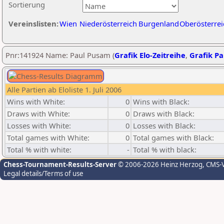
Sortierung
Vereinslisten:
Wien
Niederösterreich
Burgenland
Oberösterrei
Pnr:141924 Name: Paul Pusam (
Grafik Elo-Zeitreihe
,
Grafik Par
Alle Partien ab Eloliste 1. Juli 2006
Wins with White:
0
Wins with Black:
Draws with White:
0
Draws with Black:
Losses with White:
0
Losses with Black:
Total games with White:
0
Total games with Black:
Total % with white:
-
Total % with black:
Chess-Tournament-Results-Server
© 2006-2026 Heinz Herzog
, CMS-
Legal details/Terms of use