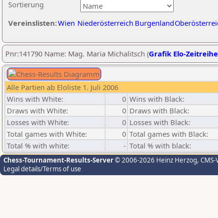
Sortierung
Vereinslisten:
Wien
Niederösterreich
Burgenland
Oberösterrei
Pnr:141790 Name: Mag. Maria Michalitsch (
Grafik Elo-Zeitreihe
Alle Partien ab Eloliste 1. Juli 2006
Wins with White:
0
Wins with Black:
Draws with White:
0
Draws with Black:
Losses with White:
0
Losses with Black:
Total games with White:
0
Total games with Black:
Total % with white:
-
Total % with black:
Chess-Tournament-Results-Server
© 2006-2026 Heinz Herzog
, CMS-
Legal details/Terms of use