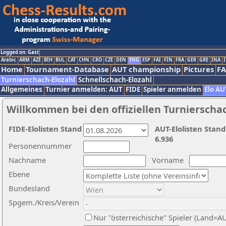
Logged on: Gast
Arabic
ARM
AZE
BIH
BUL
CAT
CHN
CRO
CZE
DEN
ENG
ESP
FAI
FIN
FRA
GER
GRE
INA
I
Home
Tournament-Database
AUT championship
Pictures
F
Turnierschach-Elozahl
Schnellschach-Elozahl
Allgemeines
Turnier anmelden: AUT
FIDE
Spieler anmelden
Elo AU
Willkommen bei den offiziellen Turnierscha
FIDE-Elolisten Stand
AUT-Elolisten Stand
6.936
Personennummer
Nachname
Vorname
Ebene
Bundesland
Spgem./Kreis/Verein
Nur "österreichische" Spieler (Land=A