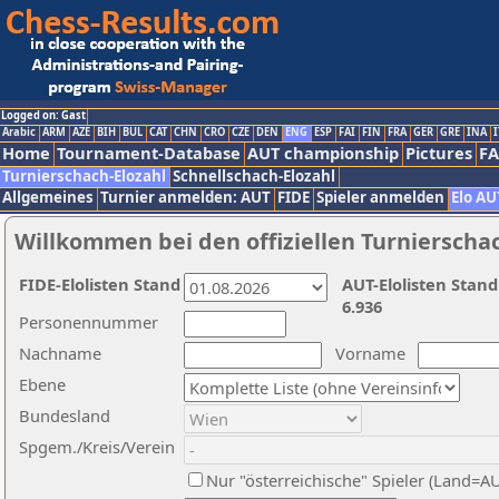
Logged on: Gast
Arabic
ARM
AZE
BIH
BUL
CAT
CHN
CRO
CZE
DEN
ENG
ESP
FAI
FIN
FRA
GER
GRE
INA
I
Home
Tournament-Database
AUT championship
Pictures
F
Turnierschach-Elozahl
Schnellschach-Elozahl
Allgemeines
Turnier anmelden: AUT
FIDE
Spieler anmelden
Elo AU
Willkommen bei den offiziellen Turnierscha
FIDE-Elolisten Stand
AUT-Elolisten Stand
6.936
Personennummer
Nachname
Vorname
Ebene
Bundesland
Spgem./Kreis/Verein
Nur "österreichische" Spieler (Land=A