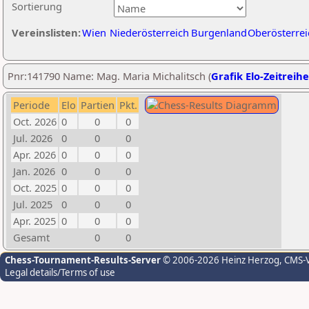
Sortierung
Vereinslisten:
Wien
Niederösterreich
Burgenland
Oberösterrei
Pnr:141790 Name: Mag. Maria Michalitsch (
Grafik Elo-Zeitreihe
Periode
Elo
Partien
Pkt.
Oct. 2026
0
0
0
Jul. 2026
0
0
0
Apr. 2026
0
0
0
Jan. 2026
0
0
0
Oct. 2025
0
0
0
Jul. 2025
0
0
0
Apr. 2025
0
0
0
Gesamt
0
0
Chess-Tournament-Results-Server
© 2006-2026 Heinz Herzog
, CMS-
Legal details/Terms of use