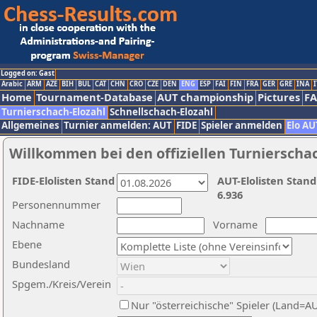
Logged on: Gast
Arabic
ARM
AZE
BIH
BUL
CAT
CHN
CRO
CZE
DEN
ENG
ESP
FAI
FIN
FRA
GER
GRE
INA
I
Home
Tournament-Database
AUT championship
Pictures
F
Turnierschach-Elozahl
Schnellschach-Elozahl
Allgemeines
Turnier anmelden: AUT
FIDE
Spieler anmelden
Elo AU
Willkommen bei den offiziellen Turnierscha
FIDE-Elolisten Stand
AUT-Elolisten Stand
6.936
Personennummer
Nachname
Vorname
Ebene
Bundesland
Spgem./Kreis/Verein
Nur "österreichische" Spieler (Land=A