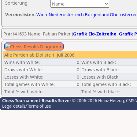
Sortierung
Vereinslisten:
Wien
Niederösterreich
Burgenland
Oberösterrei
Pnr:141693 Name: Fabian Pirker (
Grafik Elo-Zeitreihe
,
Grafik P
Alle Partien ab Eloliste 1. Juli 2006
Wins with White:
0
Wins with Black:
Draws with White:
0
Draws with Black:
Losses with White:
0
Losses with Black:
Total games with White:
0
Total games with Black:
Total % with white:
-
Total % with black:
Chess-Tournament-Results-Server
© 2006-2026 Heinz Herzog
, CMS-
Legal details/Terms of use