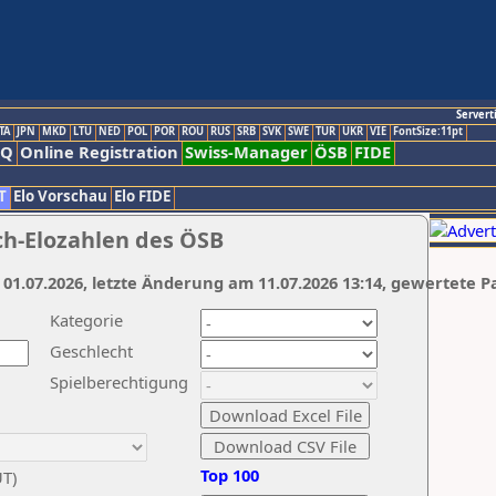
Servert
TA
JPN
MKD
LTU
NED
POL
POR
ROU
RUS
SRB
SVK
SWE
TUR
UKR
VIE
FontSize:11pt
AQ
Online Registration
Swiss-Manager
ÖSB
FIDE
T
Elo Vorschau
Elo FIDE
ch-Elozahlen des ÖSB
 01.07.2026, letzte Änderung am 11.07.2026 13:14, gewertete P
Kategorie
Geschlecht
Spielberechtigung
Top 100
UT)