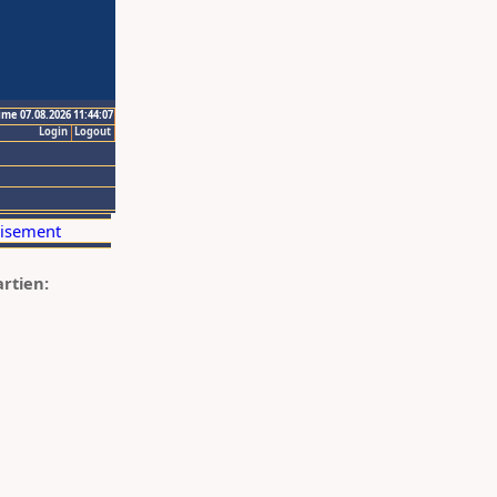
ime 07.08.2026 11:44:07
Login
Logout
artien: