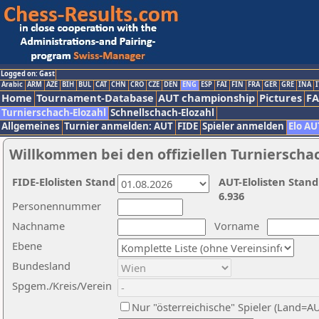
Logged on: Gast
Arabic
ARM
AZE
BIH
BUL
CAT
CHN
CRO
CZE
DEN
ENG
ESP
FAI
FIN
FRA
GER
GRE
INA
I
Home
Tournament-Database
AUT championship
Pictures
F
Turnierschach-Elozahl
Schnellschach-Elozahl
Allgemeines
Turnier anmelden: AUT
FIDE
Spieler anmelden
Elo AU
Willkommen bei den offiziellen Turnierscha
FIDE-Elolisten Stand
AUT-Elolisten Stand
6.936
Personennummer
Nachname
Vorname
Ebene
Bundesland
Spgem./Kreis/Verein
Nur "österreichische" Spieler (Land=A