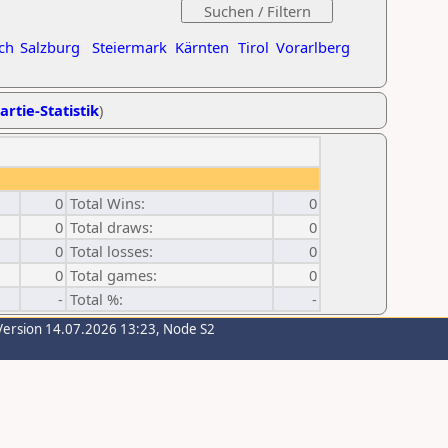
ch
Salzburg
Steiermark
Kärnten
Tirol
Vorarlberg
artie-Statistik
)
0
Total Wins:
0
0
Total draws:
0
0
Total losses:
0
0
Total games:
0
-
Total %:
-
Version 14.07.2026 13:23, Node S2