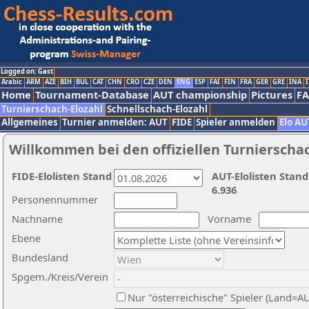
Logged on: Gast
Arabic
ARM
AZE
BIH
BUL
CAT
CHN
CRO
CZE
DEN
ENG
ESP
FAI
FIN
FRA
GER
GRE
INA
I
Home
Tournament-Database
AUT championship
Pictures
F
Turnierschach-Elozahl
Schnellschach-Elozahl
Allgemeines
Turnier anmelden: AUT
FIDE
Spieler anmelden
Elo AU
Willkommen bei den offiziellen Turnierscha
FIDE-Elolisten Stand
AUT-Elolisten Stand
6.936
Personennummer
Nachname
Vorname
Ebene
Bundesland
Spgem./Kreis/Verein
Nur "österreichische" Spieler (Land=A