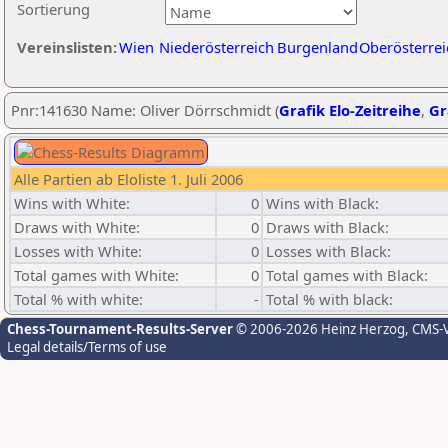
Sortierung
Vereinslisten:
Wien
Niederösterreich
Burgenland
Oberösterrei
Pnr:141630 Name: Oliver Dörrschmidt (
Grafik Elo-Zeitreihe
,
Gr
Alle Partien ab Eloliste 1. Juli 2006
Wins with White:
0
Wins with Black:
Draws with White:
0
Draws with Black:
Losses with White:
0
Losses with Black:
Total games with White:
0
Total games with Black:
Total % with white:
-
Total % with black:
Chess-Tournament-Results-Server
© 2006-2026 Heinz Herzog
, CMS-
Legal details/Terms of use