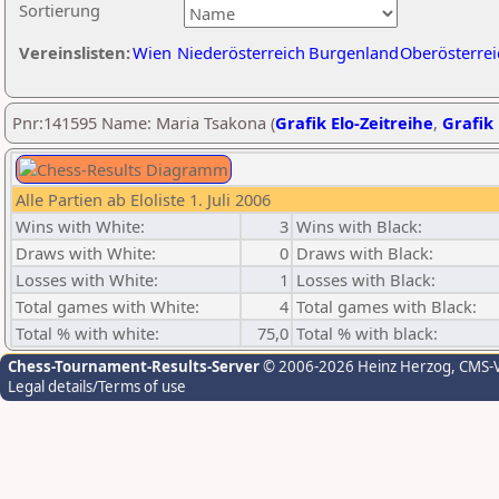
Sortierung
Vereinslisten:
Wien
Niederösterreich
Burgenland
Oberösterrei
Pnr:141595 Name: Maria Tsakona (
Grafik Elo-Zeitreihe
,
Grafik 
Alle Partien ab Eloliste 1. Juli 2006
Wins with White:
3
Wins with Black:
Draws with White:
0
Draws with Black:
Losses with White:
1
Losses with Black:
Total games with White:
4
Total games with Black:
Total % with white:
75,0
Total % with black:
Chess-Tournament-Results-Server
© 2006-2026 Heinz Herzog
, CMS-
Legal details/Terms of use