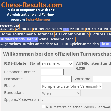
Logged on: Gast
Arabic
ARM
AZE
BIH
BUL
CAT
CHN
CRO
CZE
DEN
ENG
ESP
FAI
FIN
FRA
GER
GRE
INA
I
Home
Tournament-Database
AUT championship
Pictures
F
Turnierschach-Elozahl
Schnellschach-Elozahl
Allgemeines
Turnier anmelden: AUT
FIDE
Spieler anmelden
Elo AU
Willkommen bei den offiziellen Turnierscha
FIDE-Elolisten Stand
AUT-Elolisten Stand
6.936
Personennummer
Nachname
Vorname
Ebene
Bundesland
Spgem./Kreis/Verein
Nur "österreichische" Spieler (Land=A