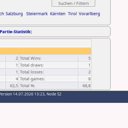
ch
Salzburg
Steiermark
Kärnten
Tirol
Vorarlberg
Partie-Statistik
)
2
Total Wins:
5
1
Total draws:
1
1
Total losses:
2
4
Total games:
8
62,5
Total %:
68,8
Version 14.07.2026 13:23, Node S2