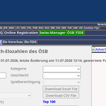
Servert
TA
JPN
MKD
LTU
NED
POL
POR
ROU
RUS
SRB
SVK
SWE
TUR
UKR
VIE
FontSize:11pt
AQ
Online Registration
Swiss-Manager
ÖSB
FIDE
T
Elo Vorschau
Elo FIDE
ch-Elozahlen des ÖSB
 01.07.2026, letzte Änderung am 11.07.2026 13:14, gewertete P
Kategorie
Geschlecht
Spielberechtigung
Top 100
UT)