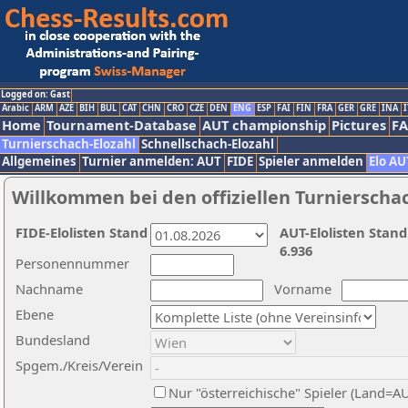
Logged on: Gast
Arabic
ARM
AZE
BIH
BUL
CAT
CHN
CRO
CZE
DEN
ENG
ESP
FAI
FIN
FRA
GER
GRE
INA
I
Home
Tournament-Database
AUT championship
Pictures
F
Turnierschach-Elozahl
Schnellschach-Elozahl
Allgemeines
Turnier anmelden: AUT
FIDE
Spieler anmelden
Elo AU
Willkommen bei den offiziellen Turnierscha
FIDE-Elolisten Stand
AUT-Elolisten Stand
6.936
Personennummer
Nachname
Vorname
Ebene
Bundesland
Spgem./Kreis/Verein
Nur "österreichische" Spieler (Land=A