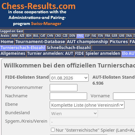
Logged on: Gast
Arabic
ARM
AZE
BIH
BUL
CAT
CHN
CRO
CZE
DEN
ENG
ESP
FAI
FIN
FRA
GER
GRE
INA
I
Home
Tournament-Database
AUT championship
Pictures
F
Turnierschach-Elozahl
Schnellschach-Elozahl
Allgemeines
Turnier anmelden: AUT
FIDE
Spieler anmelden
Elo AU
Willkommen bei den offiziellen Turnierscha
FIDE-Elolisten Stand
AUT-Elolisten Stand
6.936
Personennummer
Nachname
Vorname
Ebene
Bundesland
Spgem./Kreis/Verein
Nur "österreichische" Spieler (Land=A