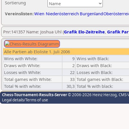
Sortierung
Vereinslisten:
Wien
Niederösterreich
Burgenland
Oberösterrei
Pnr:141357 Name: Joshua Uhl (
Grafik Elo-Zeitreihe
,
Grafik Part
Alle Partien ab Eloliste 1. Juli 2006
Wins with White:
9
Wins with Black:
Draws with White:
2
Draws with Black:
Losses with White:
22
Losses with Black:
Total games with White:
33
Total games with Black:
Total % with white:
30,3
Total % with black:
Chess-Tournament-Results-Server
© 2006-2026 Heinz Herzog
, CMS-
Legal details/Terms of use