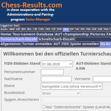
Logged on: Gast
Arabic
ARM
AZE
BIH
BUL
CAT
CHN
CRO
CZE
DEN
ENG
ESP
FAI
FIN
FRA
GER
GRE
INA
I
Home
Tournament-Database
AUT championship
Pictures
F
Turnierschach-Elozahl
Schnellschach-Elozahl
Allgemeines
Turnier anmelden: AUT
FIDE
Spieler anmelden
Elo AU
Willkommen bei den offiziellen Turnierscha
FIDE-Elolisten Stand
AUT-Elolisten Stand
6.936
Personennummer
Nachname
Vorname
Ebene
Bundesland
Spgem./Kreis/Verein
Nur "österreichische" Spieler (Land=A