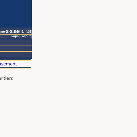
ime 08.08.2026 19:14:33
Login
Logout
artien: