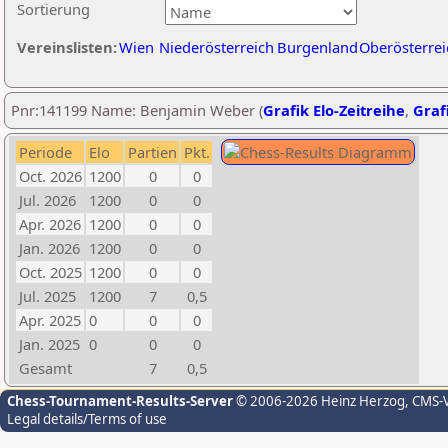
Sortierung
Vereinslisten:
Wien
Niederösterreich
Burgenland
Oberösterrei
Pnr:141199 Name: Benjamin Weber (
Grafik Elo-Zeitreihe
,
Grafi
Periode
Elo
Partien
Pkt.
Oct. 2026
1200
0
0
Jul. 2026
1200
0
0
Apr. 2026
1200
0
0
Jan. 2026
1200
0
0
Oct. 2025
1200
0
0
Jul. 2025
1200
7
0,5
Apr. 2025
0
0
0
Jan. 2025
0
0
0
Gesamt
7
0,5
Chess-Tournament-Results-Server
© 2006-2026 Heinz Herzog
, CMS-
Legal details/Terms of use