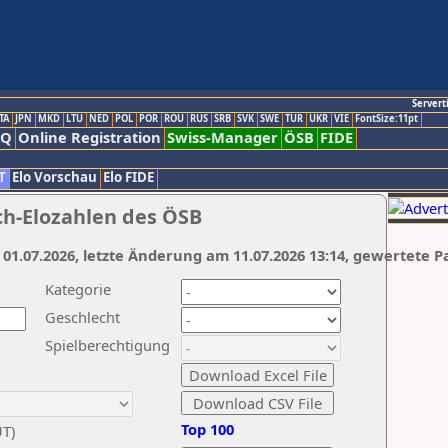
Servert
TA
JPN
MKD
LTU
NED
POL
POR
ROU
RUS
SRB
SVK
SWE
TUR
UKR
VIE
FontSize:11pt
AQ
Online Registration
Swiss-Manager
ÖSB
FIDE
T
Elo Vorschau
Elo FIDE
ch-Elozahlen des ÖSB
 01.07.2026, letzte Änderung am 11.07.2026 13:14, gewertete P
Kategorie
Geschlecht
Spielberechtigung
Top 100
UT)