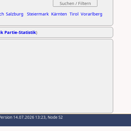
ch
Salzburg
Steiermark
Kärnten
Tirol
Vorarlberg
k Partie-Statistik
)
Version 14.07.2026 13:23, Node S2