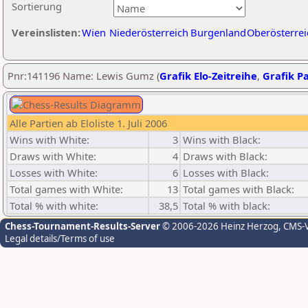
Sortierung
Vereinslisten:
Wien
Niederösterreich
Burgenland
Oberösterrei
Pnr:141196 Name: Lewis Gumz (
Grafik Elo-Zeitreihe
,
Grafik Pa
Alle Partien ab Eloliste 1. Juli 2006
Wins with White:
3
Wins with Black:
Draws with White:
4
Draws with Black:
Losses with White:
6
Losses with Black:
Total games with White:
13
Total games with Black:
Total % with white:
38,5
Total % with black:
Chess-Tournament-Results-Server
© 2006-2026 Heinz Herzog
, CMS-
Legal details/Terms of use