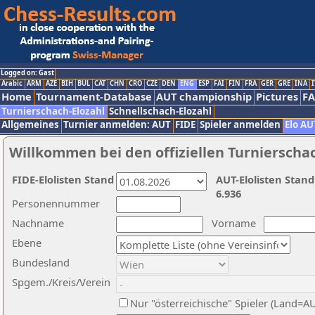
Logged on: Gast
Arabic
ARM
AZE
BIH
BUL
CAT
CHN
CRO
CZE
DEN
ENG
ESP
FAI
FIN
FRA
GER
GRE
INA
I
Home
Tournament-Database
AUT championship
Pictures
F
Turnierschach-Elozahl
Schnellschach-Elozahl
Allgemeines
Turnier anmelden: AUT
FIDE
Spieler anmelden
Elo AU
Willkommen bei den offiziellen Turnierscha
FIDE-Elolisten Stand
AUT-Elolisten Stand
6.936
Personennummer
Nachname
Vorname
Ebene
Bundesland
Spgem./Kreis/Verein
Nur "österreichische" Spieler (Land=A