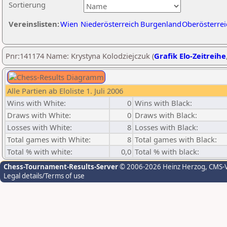
Sortierung
Vereinslisten:
Wien
Niederösterreich
Burgenland
Oberösterrei
Pnr:141174 Name: Krystyna Kolodziejczuk (
Grafik Elo-Zeitreihe
Alle Partien ab Eloliste 1. Juli 2006
Wins with White:
0
Wins with Black:
Draws with White:
0
Draws with Black:
Losses with White:
8
Losses with Black:
Total games with White:
8
Total games with Black:
Total % with white:
0,0
Total % with black:
Chess-Tournament-Results-Server
© 2006-2026 Heinz Herzog
, CMS-
Legal details/Terms of use