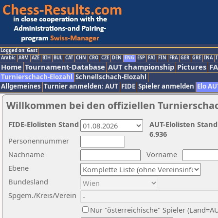
Logged on: Gast
Arabic
ARM
AZE
BIH
BUL
CAT
CHN
CRO
CZE
DEN
ENG
ESP
FAI
FIN
FRA
GER
GRE
INA
I
Home
Tournament-Database
AUT championship
Pictures
F
Turnierschach-Elozahl
Schnellschach-Elozahl
Allgemeines
Turnier anmelden: AUT
FIDE
Spieler anmelden
Elo AU
Willkommen bei den offiziellen Turnierscha
FIDE-Elolisten Stand
AUT-Elolisten Stand
6.936
Personennummer
Nachname
Vorname
Ebene
Bundesland
Spgem./Kreis/Verein
Nur "österreichische" Spieler (Land=A