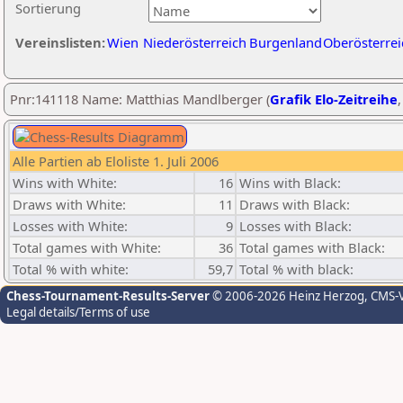
Sortierung
Vereinslisten:
Wien
Niederösterreich
Burgenland
Oberösterrei
Pnr:141118 Name: Matthias Mandlberger (
Grafik Elo-Zeitreihe
Alle Partien ab Eloliste 1. Juli 2006
Wins with White:
16
Wins with Black:
Draws with White:
11
Draws with Black:
Losses with White:
9
Losses with Black:
Total games with White:
36
Total games with Black:
Total % with white:
59,7
Total % with black:
Chess-Tournament-Results-Server
© 2006-2026 Heinz Herzog
, CMS-
Legal details/Terms of use