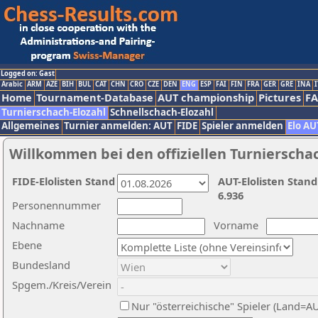
Logged on: Gast
Arabic
ARM
AZE
BIH
BUL
CAT
CHN
CRO
CZE
DEN
ENG
ESP
FAI
FIN
FRA
GER
GRE
INA
I
Home
Tournament-Database
AUT championship
Pictures
F
Turnierschach-Elozahl
Schnellschach-Elozahl
Allgemeines
Turnier anmelden: AUT
FIDE
Spieler anmelden
Elo AU
Willkommen bei den offiziellen Turnierscha
FIDE-Elolisten Stand
AUT-Elolisten Stand
6.936
Personennummer
Nachname
Vorname
Ebene
Bundesland
Spgem./Kreis/Verein
Nur "österreichische" Spieler (Land=A