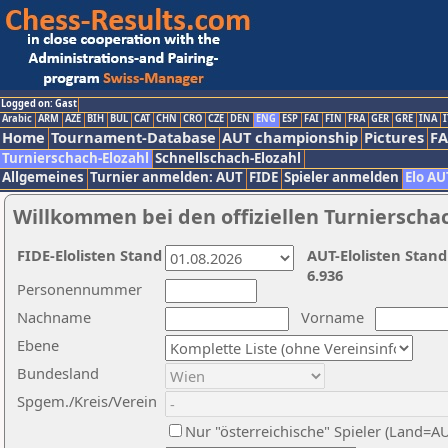
Logged on: Gast
Arabic
ARM
AZE
BIH
BUL
CAT
CHN
CRO
CZE
DEN
ENG
ESP
FAI
FIN
FRA
GER
GRE
INA
I
Home
Tournament-Database
AUT championship
Pictures
F
Turnierschach-Elozahl
Schnellschach-Elozahl
Allgemeines
Turnier anmelden: AUT
FIDE
Spieler anmelden
Elo AU
Willkommen bei den offiziellen Turnierscha
FIDE-Elolisten Stand
AUT-Elolisten Stand
6.936
Personennummer
Nachname
Vorname
Ebene
Bundesland
Spgem./Kreis/Verein
Nur "österreichische" Spieler (Land=A