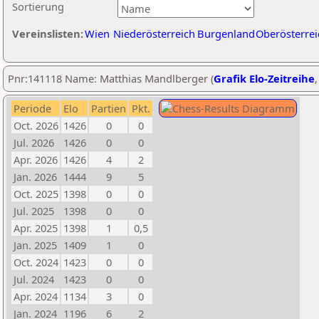
Sortierung
Vereinslisten:
Wien
Niederösterreich
Burgenland
Oberösterrei
Pnr:141118 Name: Matthias Mandlberger (
Grafik Elo-Zeitreihe
Periode
Elo
Partien
Pkt.
Oct. 2026
1426
0
0
Jul. 2026
1426
0
0
Apr. 2026
1426
4
2
Jan. 2026
1444
9
5
Oct. 2025
1398
0
0
Jul. 2025
1398
0
0
Apr. 2025
1398
1
0,5
Jan. 2025
1409
1
0
Oct. 2024
1423
0
0
Jul. 2024
1423
0
0
Apr. 2024
1134
3
0
Jan. 2024
1196
6
2