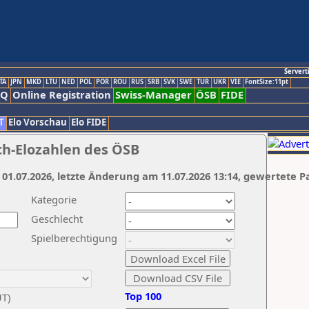
Servert
TA
JPN
MKD
LTU
NED
POL
POR
ROU
RUS
SRB
SVK
SWE
TUR
UKR
VIE
FontSize:11pt
AQ
Online Registration
Swiss-Manager
ÖSB
FIDE
T
Elo Vorschau
Elo FIDE
ch-Elozahlen des ÖSB
 01.07.2026, letzte Änderung am 11.07.2026 13:14, gewertete P
Kategorie
Geschlecht
Spielberechtigung
Top 100
UT)