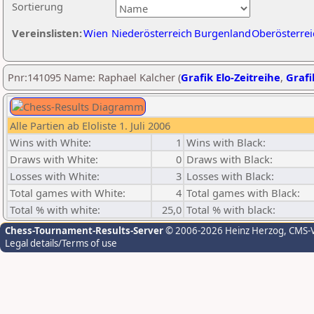
Sortierung
Vereinslisten:
Wien
Niederösterreich
Burgenland
Oberösterrei
Pnr:141095 Name: Raphael Kalcher (
Grafik Elo-Zeitreihe
,
Grafi
Alle Partien ab Eloliste 1. Juli 2006
Wins with White:
1
Wins with Black:
Draws with White:
0
Draws with Black:
Losses with White:
3
Losses with Black:
Total games with White:
4
Total games with Black:
Total % with white:
25,0
Total % with black:
Chess-Tournament-Results-Server
© 2006-2026 Heinz Herzog
, CMS-
Legal details/Terms of use