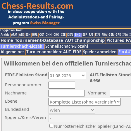
Logged on: Gast
Arabic
ARM
AZE
BIH
BUL
CAT
CHN
CRO
CZE
DEN
ENG
ESP
FAI
FIN
FRA
GER
GRE
INA
I
Home
Tournament-Database
AUT championship
Pictures
F
Turnierschach-Elozahl
Schnellschach-Elozahl
Allgemeines
Turnier anmelden: AUT
FIDE
Spieler anmelden
Elo AU
Willkommen bei den offiziellen Turnierscha
FIDE-Elolisten Stand
AUT-Elolisten Stand
6.936
Personennummer
Nachname
Vorname
Ebene
Bundesland
Spgem./Kreis/Verein
Nur "österreichische" Spieler (Land=A