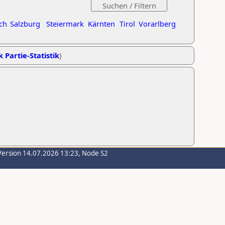
ch
Salzburg
Steiermark
Kärnten
Tirol
Vorarlberg
k Partie-Statistik
)
Version 14.07.2026 13:23, Node S2