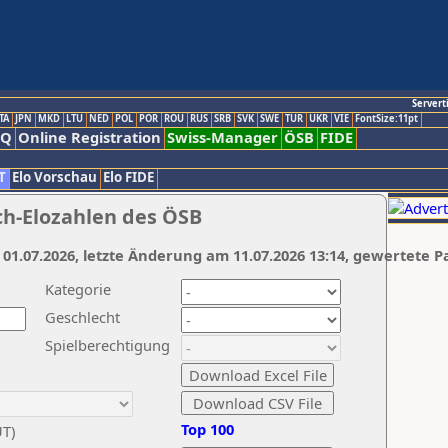
Servert
TA
JPN
MKD
LTU
NED
POL
POR
ROU
RUS
SRB
SVK
SWE
TUR
UKR
VIE
FontSize:11pt
AQ
Online Registration
Swiss-Manager
ÖSB
FIDE
T
Elo Vorschau
Elo FIDE
ch-Elozahlen des ÖSB
 01.07.2026, letzte Änderung am 11.07.2026 13:14, gewertete P
Kategorie
Geschlecht
Spielberechtigung
Top 100
UT)