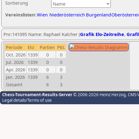
Sortierung
Vereinslisten:
Wien
Niederösterreich
Burgenland
Oberösterrei
Pnr:141095 Name: Raphael Kalcher (
Grafik Elo-Zeitreihe
,
Grafi
Periode
Elo
Partien
Pkt.
Oct. 2026
1339
0
0
Jul. 2026
1339
0
0
Apr. 2026
1339
0
0
Jan. 2026
1339
6
3
Gesamt
6
3
Chess-Tournament-Results-Server
© 2006-2026 Heinz Herzog
, CMS-
Legal details/Terms of use