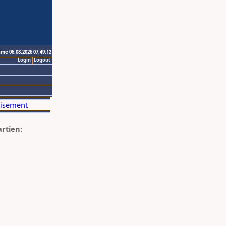
ime 06.08.2026 07:49:12
Login
Logout
artien: