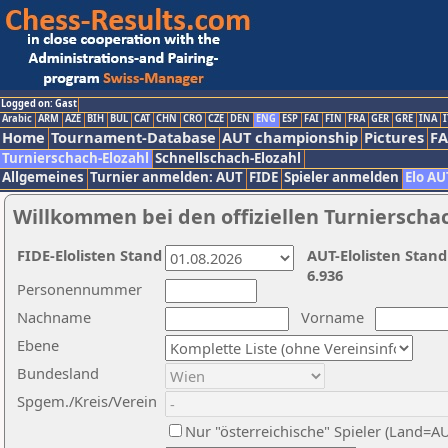
Logged on: Gast
Arabic
ARM
AZE
BIH
BUL
CAT
CHN
CRO
CZE
DEN
ENG
ESP
FAI
FIN
FRA
GER
GRE
INA
I
Home
Tournament-Database
AUT championship
Pictures
F
Turnierschach-Elozahl
Schnellschach-Elozahl
Allgemeines
Turnier anmelden: AUT
FIDE
Spieler anmelden
Elo AU
Willkommen bei den offiziellen Turnierscha
FIDE-Elolisten Stand
AUT-Elolisten Stand
6.936
Personennummer
Nachname
Vorname
Ebene
Bundesland
Spgem./Kreis/Verein
Nur "österreichische" Spieler (Land=A