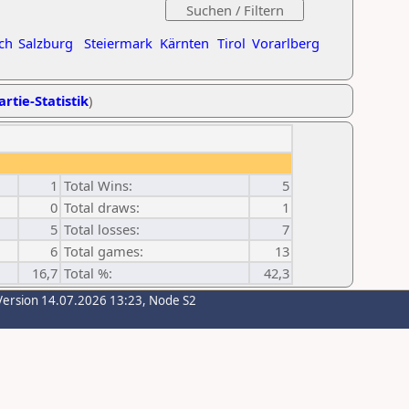
ch
Salzburg
Steiermark
Kärnten
Tirol
Vorarlberg
artie-Statistik
)
1
Total Wins:
5
0
Total draws:
1
5
Total losses:
7
6
Total games:
13
16,7
Total %:
42,3
Version 14.07.2026 13:23, Node S2