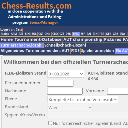
Logged on: Gast
Arabic
ARM
AZE
BIH
BUL
CAT
CHN
CRO
CZE
DEN
ENG
ESP
FAI
FIN
FRA
GER
GRE
INA
I
Home
Tournament-Database
AUT championship
Pictures
F
Turnierschach-Elozahl
Schnellschach-Elozahl
Allgemeines
Turnier anmelden: AUT
FIDE
Spieler anmelden
Elo AU
Willkommen bei den offiziellen Turnierscha
FIDE-Elolisten Stand
AUT-Elolisten Stand
6.936
Personennummer
Nachname
Vorname
Ebene
Bundesland
Spgem./Kreis/Verein
Nur "österreichische" Spieler (Land=A