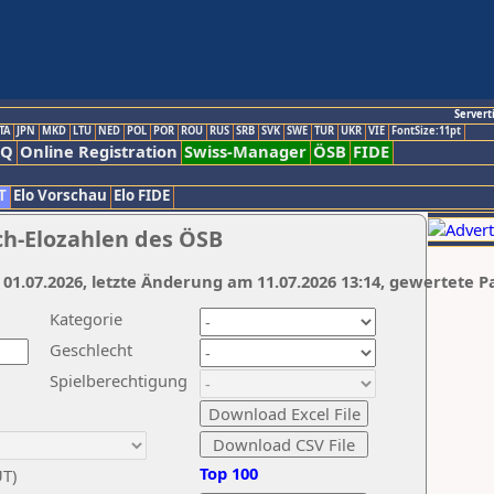
Servert
TA
JPN
MKD
LTU
NED
POL
POR
ROU
RUS
SRB
SVK
SWE
TUR
UKR
VIE
FontSize:11pt
AQ
Online Registration
Swiss-Manager
ÖSB
FIDE
T
Elo Vorschau
Elo FIDE
ch-Elozahlen des ÖSB
 01.07.2026, letzte Änderung am 11.07.2026 13:14, gewertete P
Kategorie
Geschlecht
Spielberechtigung
Top 100
UT)