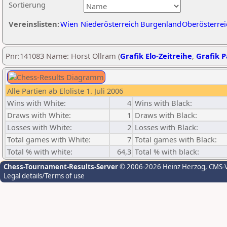
Sortierung
Vereinslisten:
Wien
Niederösterreich
Burgenland
Oberösterrei
Pnr:141083 Name: Horst Ollram (
Grafik Elo-Zeitreihe
,
Grafik P
Alle Partien ab Eloliste 1. Juli 2006
Wins with White:
4
Wins with Black:
Draws with White:
1
Draws with Black:
Losses with White:
2
Losses with Black:
Total games with White:
7
Total games with Black:
Total % with white:
64,3
Total % with black:
Chess-Tournament-Results-Server
© 2006-2026 Heinz Herzog
, CMS-
Legal details/Terms of use