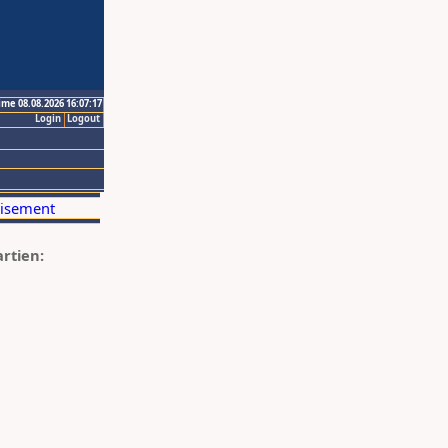
ime 08.08.2026 16:07:17
Login
Logout
artien: