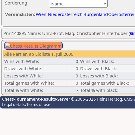
Sortierung
Vereinslisten:
Wien
Niederösterreich
Burgenland
Oberösterrei
Pnr:140895 Name: Univ.-Prof. Mag. Christopher Hinterhuber (
Gr
Alle Partien ab Eloliste 1. Juli 2006
Wins with White:
0
Wins with Black:
Draws with White:
0
Draws with Black:
Losses with White:
0
Losses with Black:
Total games with White:
0
Total games with Black:
Total % with white:
-
Total % with black:
Chess-Tournament-Results-Server
© 2006-2026 Heinz Herzog
, CMS-
Legal details/Terms of use