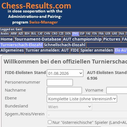
Logged on: Gast
Arabic
ARM
AZE
BIH
BUL
CAT
CHN
CRO
CZE
DEN
ENG
ESP
FAI
FIN
FRA
GER
GRE
INA
I
Home
Tournament-Database
AUT championship
Pictures
F
Turnierschach-Elozahl
Schnellschach-Elozahl
Allgemeines
Turnier anmelden: AUT
FIDE
Spieler anmelden
Elo AU
Willkommen bei den offiziellen Turnierscha
FIDE-Elolisten Stand
AUT-Elolisten Stand
6.936
Personennummer
Nachname
Vorname
Ebene
Bundesland
Spgem./Kreis/Verein
Nur "österreichische" Spieler (Land=A