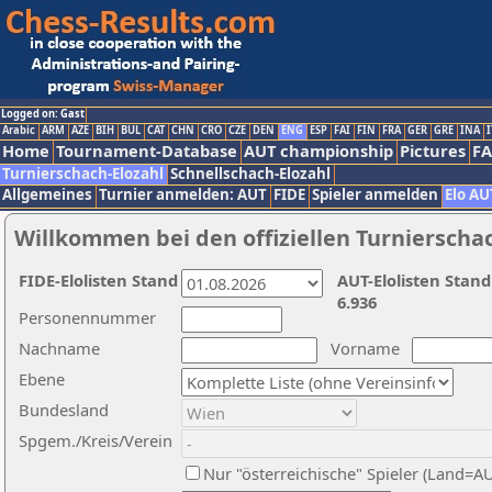
Logged on: Gast
Arabic
ARM
AZE
BIH
BUL
CAT
CHN
CRO
CZE
DEN
ENG
ESP
FAI
FIN
FRA
GER
GRE
INA
I
Home
Tournament-Database
AUT championship
Pictures
F
Turnierschach-Elozahl
Schnellschach-Elozahl
Allgemeines
Turnier anmelden: AUT
FIDE
Spieler anmelden
Elo AU
Willkommen bei den offiziellen Turnierscha
FIDE-Elolisten Stand
AUT-Elolisten Stand
6.936
Personennummer
Nachname
Vorname
Ebene
Bundesland
Spgem./Kreis/Verein
Nur "österreichische" Spieler (Land=A