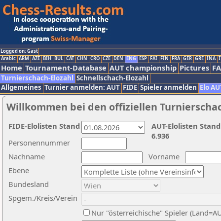
Logged on: Gast
Arabic
ARM
AZE
BIH
BUL
CAT
CHN
CRO
CZE
DEN
ENG
ESP
FAI
FIN
FRA
GER
GRE
INA
I
Home
Tournament-Database
AUT championship
Pictures
F
Turnierschach-Elozahl
Schnellschach-Elozahl
Allgemeines
Turnier anmelden: AUT
FIDE
Spieler anmelden
Elo AU
Willkommen bei den offiziellen Turnierscha
FIDE-Elolisten Stand
AUT-Elolisten Stand
6.936
Personennummer
Nachname
Vorname
Ebene
Bundesland
Spgem./Kreis/Verein
Nur "österreichische" Spieler (Land=A