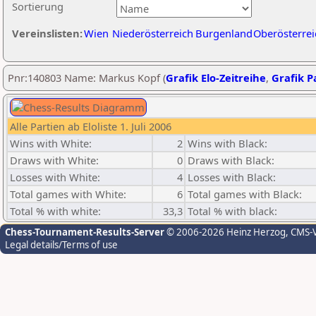
Sortierung
Vereinslisten:
Wien
Niederösterreich
Burgenland
Oberösterrei
Pnr:140803 Name: Markus Kopf (
Grafik Elo-Zeitreihe
,
Grafik Pa
Alle Partien ab Eloliste 1. Juli 2006
Wins with White:
2
Wins with Black:
Draws with White:
0
Draws with Black:
Losses with White:
4
Losses with Black:
Total games with White:
6
Total games with Black:
Total % with white:
33,3
Total % with black:
Chess-Tournament-Results-Server
© 2006-2026 Heinz Herzog
, CMS-
Legal details/Terms of use