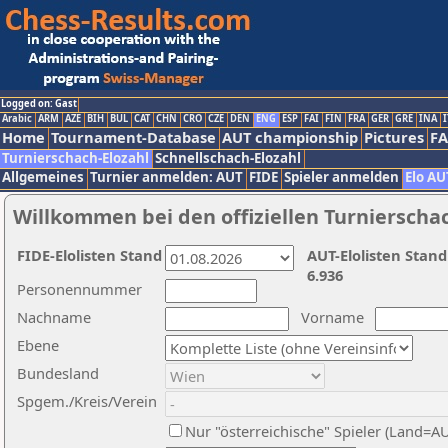
Logged on: Gast
Arabic
ARM
AZE
BIH
BUL
CAT
CHN
CRO
CZE
DEN
ENG
ESP
FAI
FIN
FRA
GER
GRE
INA
I
Home
Tournament-Database
AUT championship
Pictures
F
Turnierschach-Elozahl
Schnellschach-Elozahl
Allgemeines
Turnier anmelden: AUT
FIDE
Spieler anmelden
Elo AU
Willkommen bei den offiziellen Turnierscha
FIDE-Elolisten Stand
AUT-Elolisten Stand
6.936
Personennummer
Nachname
Vorname
Ebene
Bundesland
Spgem./Kreis/Verein
Nur "österreichische" Spieler (Land=A