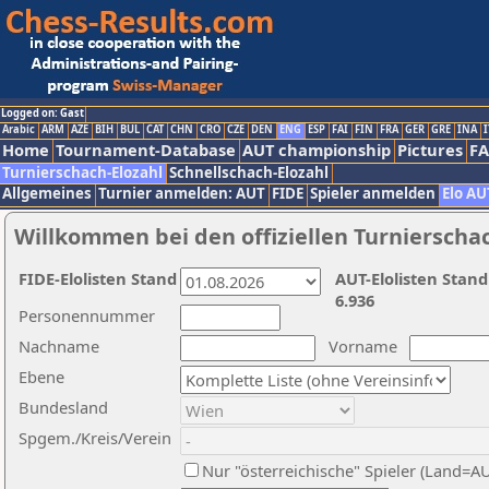
Logged on: Gast
Arabic
ARM
AZE
BIH
BUL
CAT
CHN
CRO
CZE
DEN
ENG
ESP
FAI
FIN
FRA
GER
GRE
INA
I
Home
Tournament-Database
AUT championship
Pictures
F
Turnierschach-Elozahl
Schnellschach-Elozahl
Allgemeines
Turnier anmelden: AUT
FIDE
Spieler anmelden
Elo AU
Willkommen bei den offiziellen Turnierscha
FIDE-Elolisten Stand
AUT-Elolisten Stand
6.936
Personennummer
Nachname
Vorname
Ebene
Bundesland
Spgem./Kreis/Verein
Nur "österreichische" Spieler (Land=A