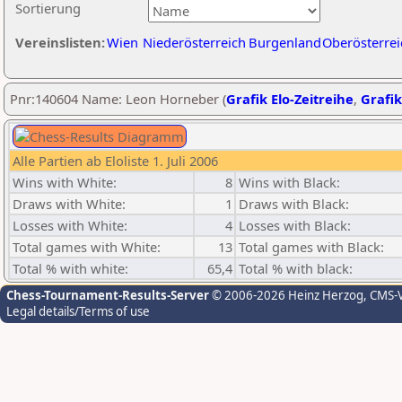
Sortierung
Vereinslisten:
Wien
Niederösterreich
Burgenland
Oberösterrei
Pnr:140604 Name: Leon Horneber (
Grafik Elo-Zeitreihe
,
Grafik
Alle Partien ab Eloliste 1. Juli 2006
Wins with White:
8
Wins with Black:
Draws with White:
1
Draws with Black:
Losses with White:
4
Losses with Black:
Total games with White:
13
Total games with Black:
Total % with white:
65,4
Total % with black:
Chess-Tournament-Results-Server
© 2006-2026 Heinz Herzog
, CMS-
Legal details/Terms of use