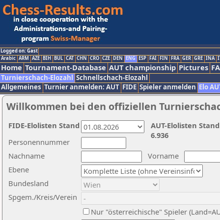
Logged on: Gast
Arabic
ARM
AZE
BIH
BUL
CAT
CHN
CRO
CZE
DEN
ENG
ESP
FAI
FIN
FRA
GER
GRE
INA
I
Home
Tournament-Database
AUT championship
Pictures
F
Turnierschach-Elozahl
Schnellschach-Elozahl
Allgemeines
Turnier anmelden: AUT
FIDE
Spieler anmelden
Elo AU
Willkommen bei den offiziellen Turnierscha
FIDE-Elolisten Stand
AUT-Elolisten Stand
6.936
Personennummer
Nachname
Vorname
Ebene
Bundesland
Spgem./Kreis/Verein
Nur "österreichische" Spieler (Land=A