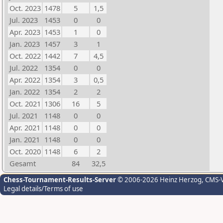
Oct. 2023
1478
5
1,5
Jul. 2023
1453
0
0
Apr. 2023
1453
1
0
Jan. 2023
1457
3
1
Oct. 2022
1442
7
4,5
Jul. 2022
1354
0
0
Apr. 2022
1354
3
0,5
Jan. 2022
1354
2
2
Oct. 2021
1306
16
5
Jul. 2021
1148
0
0
Apr. 2021
1148
0
0
Jan. 2021
1148
0
0
Oct. 2020
1148
6
2
Gesamt
84
32,5
Chess-Tournament-Results-Server
© 2006-2026 Heinz Herzog
, CMS-
Legal details/Terms of use