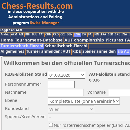
Logged on: Gast
Arabic
ARM
AZE
BIH
BUL
CAT
CHN
CRO
CZE
DEN
ENG
ESP
FAI
FIN
FRA
GER
GRE
INA
I
Home
Tournament-Database
AUT championship
Pictures
F
Turnierschach-Elozahl
Schnellschach-Elozahl
Allgemeines
Turnier anmelden: AUT
FIDE
Spieler anmelden
Elo AU
Willkommen bei den offiziellen Turnierscha
FIDE-Elolisten Stand
AUT-Elolisten Stand
6.936
Personennummer
Nachname
Vorname
Ebene
Bundesland
Spgem./Kreis/Verein
Nur "österreichische" Spieler (Land=A