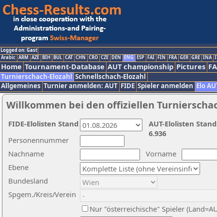
Logged on: Gast
Arabic
ARM
AZE
BIH
BUL
CAT
CHN
CRO
CZE
DEN
ENG
ESP
FAI
FIN
FRA
GER
GRE
INA
I
Home
Tournament-Database
AUT championship
Pictures
F
Turnierschach-Elozahl
Schnellschach-Elozahl
Allgemeines
Turnier anmelden: AUT
FIDE
Spieler anmelden
Elo AU
Willkommen bei den offiziellen Turnierscha
FIDE-Elolisten Stand
AUT-Elolisten Stand
6.936
Personennummer
Nachname
Vorname
Ebene
Bundesland
Spgem./Kreis/Verein
Nur "österreichische" Spieler (Land=A