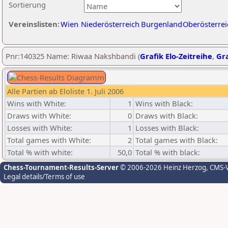
Sortierung
Vereinslisten:
Wien
Niederösterreich
Burgenland
Oberösterrei
Pnr:140325 Name: Riwaa Nakshbandi (
Grafik Elo-Zeitreihe
,
Gra
Alle Partien ab Eloliste 1. Juli 2006
Wins with White:
1
Wins with Black:
Draws with White:
0
Draws with Black:
Losses with White:
1
Losses with Black:
Total games with White:
2
Total games with Black:
Total % with white:
50,0
Total % with black:
Chess-Tournament-Results-Server
© 2006-2026 Heinz Herzog
, CMS-
Legal details/Terms of use