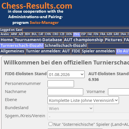
Logged on: Gast
Arabic
ARM
AZE
BIH
BUL
CAT
CHN
CRO
CZE
DEN
ENG
ESP
FAI
FIN
FRA
GER
GRE
INA
I
Home
Tournament-Database
AUT championship
Pictures
F
Turnierschach-Elozahl
Schnellschach-Elozahl
Allgemeines
Turnier anmelden: AUT
FIDE
Spieler anmelden
Elo AU
Willkommen bei den offiziellen Turnierscha
FIDE-Elolisten Stand
AUT-Elolisten Stand
6.936
Personennummer
Nachname
Vorname
Ebene
Bundesland
Spgem./Kreis/Verein
Nur "österreichische" Spieler (Land=A