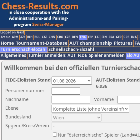
Logged on: Gast
Arabic
ARM
AZE
BIH
BUL
CAT
CHN
CRO
CZE
DEN
ENG
ESP
FAI
FIN
FRA
GER
GRE
INA
I
Home
Tournament-Database
AUT championship
Pictures
F
Turnierschach-Elozahl
Schnellschach-Elozahl
Allgemeines
Turnier anmelden: AUT
FIDE
Spieler anmelden
Elo AU
Willkommen bei den offiziellen Turnierscha
FIDE-Elolisten Stand
AUT-Elolisten Stand
6.936
Personennummer
Nachname
Vorname
Ebene
Bundesland
Spgem./Kreis/Verein
Nur "österreichische" Spieler (Land=A