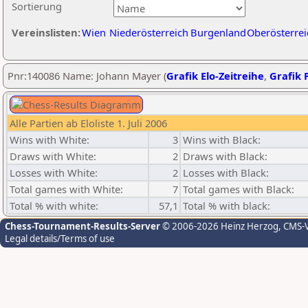
Sortierung
Vereinslisten:
Wien
Niederösterreich
Burgenland
Oberösterrei
Pnr:140086 Name: Johann Mayer (
Grafik Elo-Zeitreihe
,
Grafik P
Alle Partien ab Eloliste 1. Juli 2006
Wins with White:
3
Wins with Black:
Draws with White:
2
Draws with Black:
Losses with White:
2
Losses with Black:
Total games with White:
7
Total games with Black:
Total % with white:
57,1
Total % with black:
Chess-Tournament-Results-Server
© 2006-2026 Heinz Herzog
, CMS-
Legal details/Terms of use