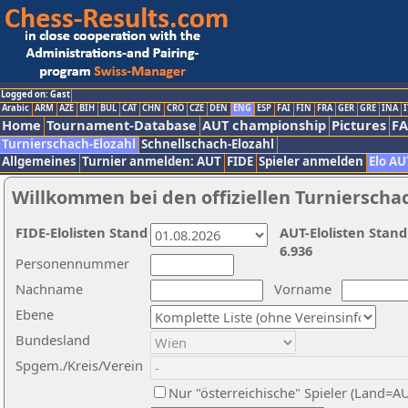
Logged on: Gast
Arabic
ARM
AZE
BIH
BUL
CAT
CHN
CRO
CZE
DEN
ENG
ESP
FAI
FIN
FRA
GER
GRE
INA
I
Home
Tournament-Database
AUT championship
Pictures
F
Turnierschach-Elozahl
Schnellschach-Elozahl
Allgemeines
Turnier anmelden: AUT
FIDE
Spieler anmelden
Elo AU
Willkommen bei den offiziellen Turnierscha
FIDE-Elolisten Stand
AUT-Elolisten Stand
6.936
Personennummer
Nachname
Vorname
Ebene
Bundesland
Spgem./Kreis/Verein
Nur "österreichische" Spieler (Land=A