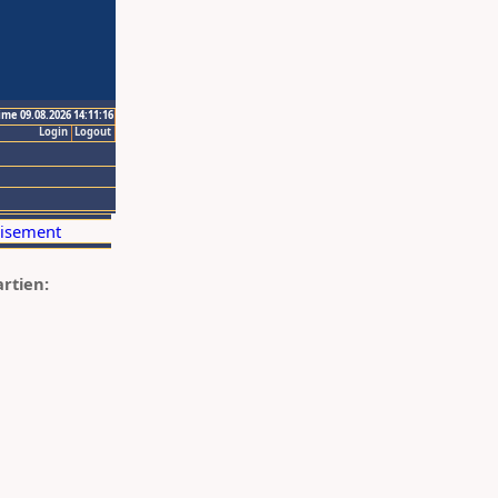
ime 09.08.2026 14:11:16
Login
Logout
artien: