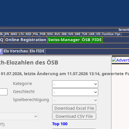
Servert
TA
JPN
MKD
LTU
NED
POL
POR
ROU
RUS
SRB
SVK
SWE
TUR
UKR
VIE
FontSize:11pt
AQ
Online Registration
Swiss-Manager
ÖSB
FIDE
T
Elo Vorschau
Elo FIDE
ch-Elozahlen des ÖSB
 01.07.2026, letzte Änderung am 11.07.2026 13:14, gewertete P
Kategorie
Geschlecht
Spielberechtigung
Top 100
UT)