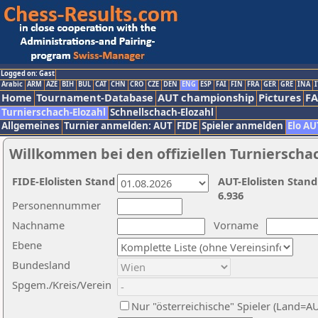
Logged on: Gast
Arabic
ARM
AZE
BIH
BUL
CAT
CHN
CRO
CZE
DEN
ENG
ESP
FAI
FIN
FRA
GER
GRE
INA
I
Home
Tournament-Database
AUT championship
Pictures
F
Turnierschach-Elozahl
Schnellschach-Elozahl
Allgemeines
Turnier anmelden: AUT
FIDE
Spieler anmelden
Elo AU
Willkommen bei den offiziellen Turnierscha
FIDE-Elolisten Stand
AUT-Elolisten Stand
6.936
Personennummer
Nachname
Vorname
Ebene
Bundesland
Spgem./Kreis/Verein
Nur "österreichische" Spieler (Land=A