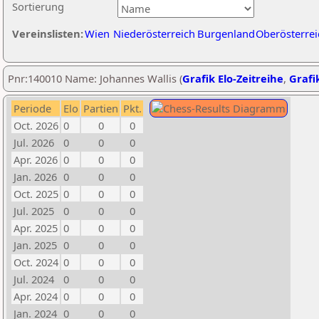
Sortierung
Vereinslisten:
Wien
Niederösterreich
Burgenland
Oberösterrei
Pnr:140010 Name: Johannes Wallis (
Grafik Elo-Zeitreihe
,
Grafik
Periode
Elo
Partien
Pkt.
Oct. 2026
0
0
0
Jul. 2026
0
0
0
Apr. 2026
0
0
0
Jan. 2026
0
0
0
Oct. 2025
0
0
0
Jul. 2025
0
0
0
Apr. 2025
0
0
0
Jan. 2025
0
0
0
Oct. 2024
0
0
0
Jul. 2024
0
0
0
Apr. 2024
0
0
0
Jan. 2024
0
0
0