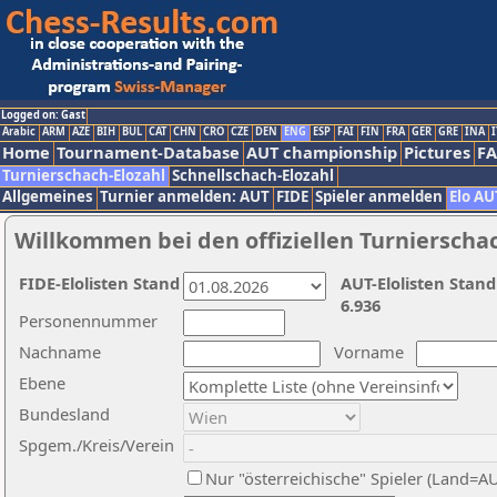
Logged on: Gast
Arabic
ARM
AZE
BIH
BUL
CAT
CHN
CRO
CZE
DEN
ENG
ESP
FAI
FIN
FRA
GER
GRE
INA
I
Home
Tournament-Database
AUT championship
Pictures
F
Turnierschach-Elozahl
Schnellschach-Elozahl
Allgemeines
Turnier anmelden: AUT
FIDE
Spieler anmelden
Elo AU
Willkommen bei den offiziellen Turnierscha
FIDE-Elolisten Stand
AUT-Elolisten Stand
6.936
Personennummer
Nachname
Vorname
Ebene
Bundesland
Spgem./Kreis/Verein
Nur "österreichische" Spieler (Land=A