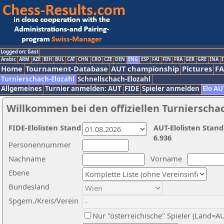
Logged on: Gast
Arabic
ARM
AZE
BIH
BUL
CAT
CHN
CRO
CZE
DEN
ENG
ESP
FAI
FIN
FRA
GER
GRE
INA
I
Home
Tournament-Database
AUT championship
Pictures
F
Turnierschach-Elozahl
Schnellschach-Elozahl
Allgemeines
Turnier anmelden: AUT
FIDE
Spieler anmelden
Elo AU
Willkommen bei den offiziellen Turnierscha
FIDE-Elolisten Stand
AUT-Elolisten Stand
6.936
Personennummer
Nachname
Vorname
Ebene
Bundesland
Spgem./Kreis/Verein
Nur "österreichische" Spieler (Land=A