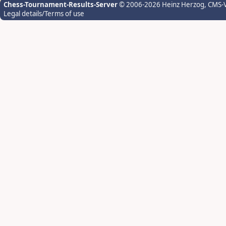
Chess-Tournament-Results-Server
© 2006-2026 Heinz Herzog
, CMS-
Legal details/Terms of use