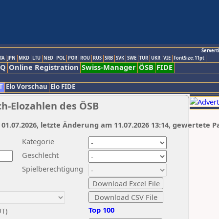
Servert
TA
JPN
MKD
LTU
NED
POL
POR
ROU
RUS
SRB
SVK
SWE
TUR
UKR
VIE
FontSize:11pt
AQ
Online Registration
Swiss-Manager
ÖSB
FIDE
T
Elo Vorschau
Elo FIDE
ch-Elozahlen des ÖSB
 01.07.2026, letzte Änderung am 11.07.2026 13:14, gewertete P
Kategorie
Geschlecht
Spielberechtigung
Top 100
UT)