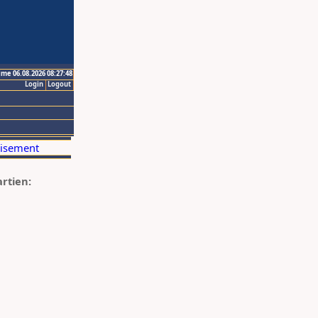
ime 06.08.2026 08:27:48
Login
Logout
artien: