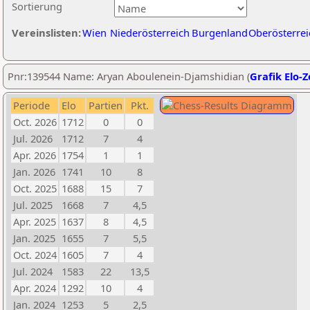
Sortierung
Vereinslisten:
Wien
Niederösterreich
Burgenland
Oberösterrei
Pnr:139544 Name: Aryan Aboulenein-Djamshidian (
Grafik Elo-Z
Periode
Elo
Partien
Pkt.
Oct. 2026
1712
0
0
Jul. 2026
1712
7
4
Apr. 2026
1754
1
1
Jan. 2026
1741
10
8
Oct. 2025
1688
15
7
Jul. 2025
1668
7
4,5
Apr. 2025
1637
8
4,5
Jan. 2025
1655
7
5,5
Oct. 2024
1605
7
4
Jul. 2024
1583
22
13,5
Apr. 2024
1292
10
4
Jan. 2024
1253
5
2,5