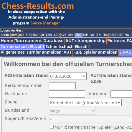
Logged on: Gast
Arabic
ARM
AZE
BIH
BUL
CAT
CHN
CRO
CZE
DEN
ENG
ESP
FAI
FIN
FRA
GER
GRE
INA
I
Home
Tournament-Database
AUT championship
Pictures
F
Turnierschach-Elozahl
Schnellschach-Elozahl
Allgemeines
Turnier anmelden: AUT
FIDE
Spieler anmelden
Elo AU
Willkommen bei den offiziellen Turnierscha
FIDE-Elolisten Stand
AUT-Elolisten Stand
6.936
Personennummer
Nachname
Vorname
Ebene
Bundesland
Spgem./Kreis/Verein
Nur "österreichische" Spieler (Land=A