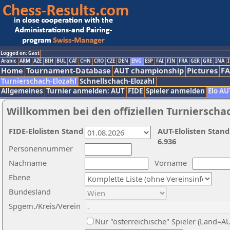
Logged on: Gast
Arabic
ARM
AZE
BIH
BUL
CAT
CHN
CRO
CZE
DEN
ENG
ESP
FAI
FIN
FRA
GER
GRE
INA
I
Home
Tournament-Database
AUT championship
Pictures
F
Turnierschach-Elozahl
Schnellschach-Elozahl
Allgemeines
Turnier anmelden: AUT
FIDE
Spieler anmelden
Elo AU
Willkommen bei den offiziellen Turnierscha
FIDE-Elolisten Stand
AUT-Elolisten Stand
6.936
Personennummer
Nachname
Vorname
Ebene
Bundesland
Spgem./Kreis/Verein
Nur "österreichische" Spieler (Land=A