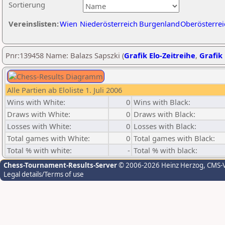
Sortierung
Vereinslisten:
Wien
Niederösterreich
Burgenland
Oberösterrei
Pnr:139458 Name: Balazs Sapszki (
Grafik Elo-Zeitreihe
,
Grafik 
Alle Partien ab Eloliste 1. Juli 2006
Wins with White:
0
Wins with Black:
Draws with White:
0
Draws with Black:
Losses with White:
0
Losses with Black:
Total games with White:
0
Total games with Black:
Total % with white:
-
Total % with black:
Chess-Tournament-Results-Server
© 2006-2026 Heinz Herzog
, CMS-
Legal details/Terms of use