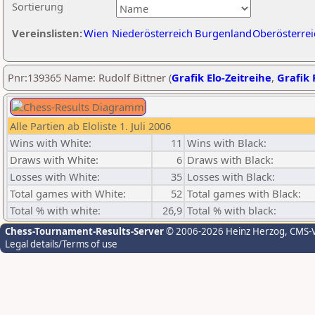
Sortierung
Vereinslisten:
Wien
Niederösterreich
Burgenland
Oberösterrei
Pnr:139365 Name: Rudolf Bittner (
Grafik Elo-Zeitreihe
,
Grafik 
Alle Partien ab Eloliste 1. Juli 2006
Wins with White:
11
Wins with Black:
Draws with White:
6
Draws with Black:
Losses with White:
35
Losses with Black:
Total games with White:
52
Total games with Black:
Total % with white:
26,9
Total % with black:
Chess-Tournament-Results-Server
© 2006-2026 Heinz Herzog
, CMS-
Legal details/Terms of use