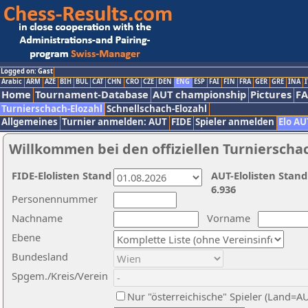
Logged on: Gast
Arabic
ARM
AZE
BIH
BUL
CAT
CHN
CRO
CZE
DEN
ENG
ESP
FAI
FIN
FRA
GER
GRE
INA
I
Home
Tournament-Database
AUT championship
Pictures
F
Turnierschach-Elozahl
Schnellschach-Elozahl
Allgemeines
Turnier anmelden: AUT
FIDE
Spieler anmelden
Elo AU
Willkommen bei den offiziellen Turnierscha
FIDE-Elolisten Stand
AUT-Elolisten Stand
6.936
Personennummer
Nachname
Vorname
Ebene
Bundesland
Spgem./Kreis/Verein
Nur "österreichische" Spieler (Land=A