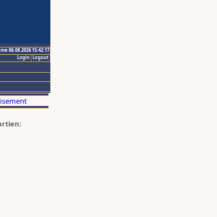
ime 06.08.2026 15:42:17
Login
Logout
artien: