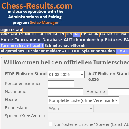
Logged on: Gast
Arabic
ARM
AZE
BIH
BUL
CAT
CHN
CRO
CZE
DEN
ENG
ESP
FAI
FIN
FRA
GER
GRE
INA
I
Home
Tournament-Database
AUT championship
Pictures
F
Turnierschach-Elozahl
Schnellschach-Elozahl
Allgemeines
Turnier anmelden: AUT
FIDE
Spieler anmelden
Elo AU
Willkommen bei den offiziellen Turnierscha
FIDE-Elolisten Stand
AUT-Elolisten Stand
6.936
Personennummer
Nachname
Vorname
Ebene
Bundesland
Spgem./Kreis/Verein
Nur "österreichische" Spieler (Land=A