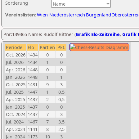
Sortierung
Vereinslisten:
Wien
Niederösterreich
Burgenland
Oberösterrei
Pnr:139365 Name: Rudolf Bittner (
Grafik Elo-Zeitreihe
,
Grafik 
Periode
Elo
Partien
Pkt.
Oct. 2026
1434
0
0
Jul. 2026
1434
1
0
Apr. 2026
1448
0
0
Jan. 2026
1448
1
1
Oct. 2025
1431
9
3
Jul. 2025
1447
1
0,5
Apr. 2025
1437
2
0,5
Jan. 2025
1437
0
0
Oct. 2024
1437
7
3
Jul. 2024
1467
7
3,5
Apr. 2024
1141
8
2,5
Jan. 2024
1173
10
3