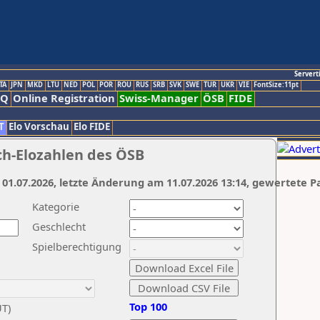
Servert
TA
JPN
MKD
LTU
NED
POL
POR
ROU
RUS
SRB
SVK
SWE
TUR
UKR
VIE
FontSize:11pt
AQ
Online Registration
Swiss-Manager
ÖSB
FIDE
T
Elo Vorschau
Elo FIDE
ch-Elozahlen des ÖSB
 01.07.2026, letzte Änderung am 11.07.2026 13:14, gewertete P
Kategorie
Geschlecht
Spielberechtigung
Top 100
UT)