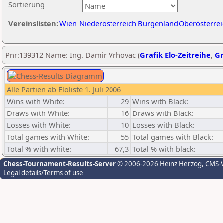
Sortierung
Vereinslisten:
Wien
Niederösterreich
Burgenland
Oberösterrei
Pnr:139312 Name: Ing. Damir Vrhovac (
Grafik Elo-Zeitreihe
,
Gr
Alle Partien ab Eloliste 1. Juli 2006
Wins with White:
29
Wins with Black:
Draws with White:
16
Draws with Black:
Losses with White:
10
Losses with Black:
Total games with White:
55
Total games with Black:
Total % with white:
67,3
Total % with black:
Chess-Tournament-Results-Server
© 2006-2026 Heinz Herzog
, CMS-
Legal details/Terms of use