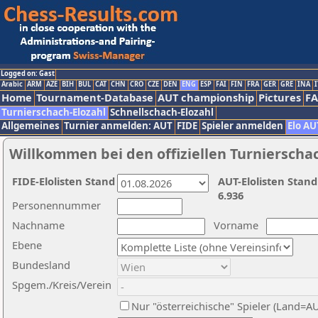
Logged on: Gast
Arabic
ARM
AZE
BIH
BUL
CAT
CHN
CRO
CZE
DEN
ENG
ESP
FAI
FIN
FRA
GER
GRE
INA
I
Home
Tournament-Database
AUT championship
Pictures
F
Turnierschach-Elozahl
Schnellschach-Elozahl
Allgemeines
Turnier anmelden: AUT
FIDE
Spieler anmelden
Elo AU
Willkommen bei den offiziellen Turnierscha
FIDE-Elolisten Stand
AUT-Elolisten Stand
6.936
Personennummer
Nachname
Vorname
Ebene
Bundesland
Spgem./Kreis/Verein
Nur "österreichische" Spieler (Land=A