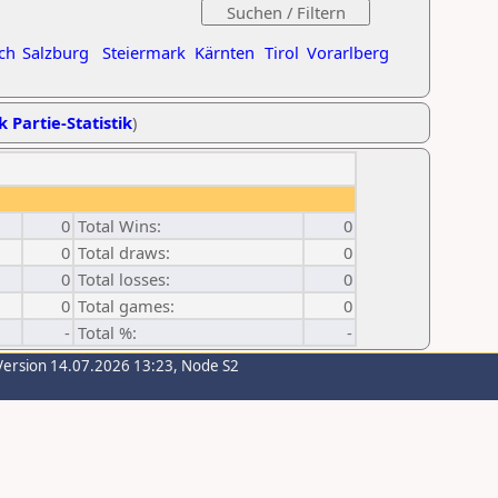
ch
Salzburg
Steiermark
Kärnten
Tirol
Vorarlberg
k Partie-Statistik
)
0
Total Wins:
0
0
Total draws:
0
0
Total losses:
0
0
Total games:
0
-
Total %:
-
Version 14.07.2026 13:23, Node S2