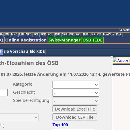
Servert
TA
JPN
MKD
LTU
NED
POL
POR
ROU
RUS
SRB
SVK
SWE
TUR
UKR
VIE
FontSize:11pt
AQ
Online Registration
Swiss-Manager
ÖSB
FIDE
T
Elo Vorschau
Elo FIDE
ch-Elozahlen des ÖSB
 01.07.2026, letzte Änderung am 11.07.2026 13:14, gewertete P
Kategorie
Geschlecht
Spielberechtigung
Top 100
UT)