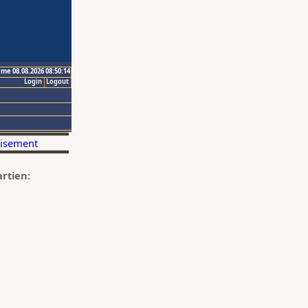
ime 08.08.2026 08:50:14
Login
Logout
artien: