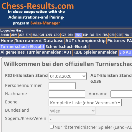
Logged on: Gast
Arabic
ARM
AZE
BIH
BUL
CAT
CHN
CRO
CZE
DEN
ENG
ESP
FAI
FIN
FRA
GER
GRE
INA
I
Home
Tournament-Database
AUT championship
Pictures
F
Turnierschach-Elozahl
Schnellschach-Elozahl
Allgemeines
Turnier anmelden: AUT
FIDE
Spieler anmelden
Elo AU
Willkommen bei den offiziellen Turnierscha
FIDE-Elolisten Stand
AUT-Elolisten Stand
6.936
Personennummer
Nachname
Vorname
Ebene
Bundesland
Spgem./Kreis/Verein
Nur "österreichische" Spieler (Land=A