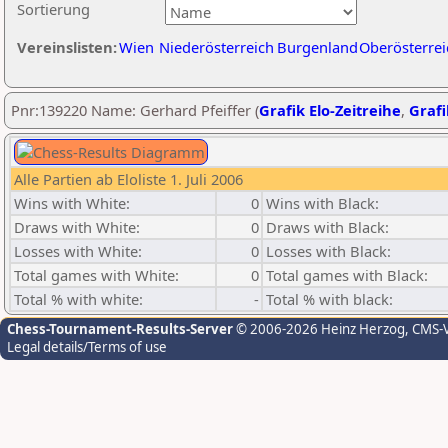
Sortierung
Vereinslisten:
Wien
Niederösterreich
Burgenland
Oberösterrei
Pnr:139220 Name: Gerhard Pfeiffer (
Grafik Elo-Zeitreihe
,
Grafi
Alle Partien ab Eloliste 1. Juli 2006
Wins with White:
0
Wins with Black:
Draws with White:
0
Draws with Black:
Losses with White:
0
Losses with Black:
Total games with White:
0
Total games with Black:
Total % with white:
-
Total % with black:
Chess-Tournament-Results-Server
© 2006-2026 Heinz Herzog
, CMS-
Legal details/Terms of use