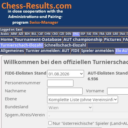
Logged on: Gast
Arabic
ARM
AZE
BIH
BUL
CAT
CHN
CRO
CZE
DEN
ENG
ESP
FAI
FIN
FRA
GER
GRE
INA
I
Home
Tournament-Database
AUT championship
Pictures
F
Turnierschach-Elozahl
Schnellschach-Elozahl
Allgemeines
Turnier anmelden: AUT
FIDE
Spieler anmelden
Elo AU
Willkommen bei den offiziellen Turnierscha
FIDE-Elolisten Stand
AUT-Elolisten Stand
6.936
Personennummer
Nachname
Vorname
Ebene
Bundesland
Spgem./Kreis/Verein
Nur "österreichische" Spieler (Land=A