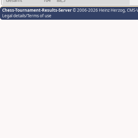
Gesamt
164
88,5
Chess-Tournament-Results-Server
© 2006-2026 Heinz Herzog
, CMS-
Legal details/Terms of use