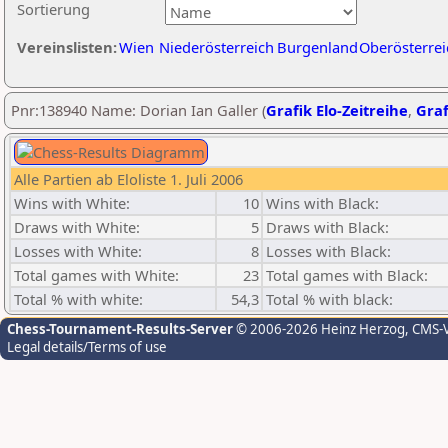
Sortierung
Vereinslisten:
Wien
Niederösterreich
Burgenland
Oberösterrei
Pnr:138940 Name: Dorian Ian Galler (
Grafik Elo-Zeitreihe
,
Graf
Alle Partien ab Eloliste 1. Juli 2006
Wins with White:
10
Wins with Black:
Draws with White:
5
Draws with Black:
Losses with White:
8
Losses with Black:
Total games with White:
23
Total games with Black:
Total % with white:
54,3
Total % with black:
Chess-Tournament-Results-Server
© 2006-2026 Heinz Herzog
, CMS-
Legal details/Terms of use