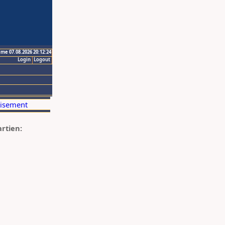
ime 07.08.2026 20:12:24
Login
Logout
artien: