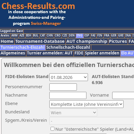
Logged on: Gast
Arabic
ARM
AZE
BIH
BUL
CAT
CHN
CRO
CZE
DEN
ENG
ESP
FAI
FIN
FRA
GER
GRE
INA
I
Home
Tournament-Database
AUT championship
Pictures
F
Turnierschach-Elozahl
Schnellschach-Elozahl
Allgemeines
Turnier anmelden: AUT
FIDE
Spieler anmelden
Elo AU
Willkommen bei den offiziellen Turnierscha
FIDE-Elolisten Stand
AUT-Elolisten Stand
6.936
Personennummer
Nachname
Vorname
Ebene
Bundesland
Spgem./Kreis/Verein
Nur "österreichische" Spieler (Land=A