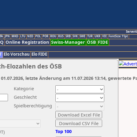
Servert
TA
JPN
MKD
LTU
NED
POL
POR
ROU
RUS
SRB
SVK
SWE
TUR
UKR
VIE
FontSize:11pt
AQ
Online Registration
Swiss-Manager
ÖSB
FIDE
T
Elo Vorschau
Elo FIDE
ch-Elozahlen des ÖSB
 01.07.2026, letzte Änderung am 11.07.2026 13:14, gewertete P
Kategorie
Geschlecht
Spielberechtigung
Top 100
UT)