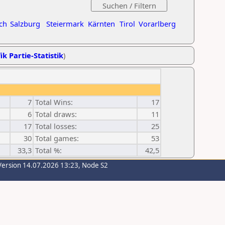
ch
Salzburg
Steiermark
Kärnten
Tirol
Vorarlberg
ik Partie-Statistik
)
7
Total Wins:
17
6
Total draws:
11
17
Total losses:
25
30
Total games:
53
33,3
Total %:
42,5
Version 14.07.2026 13:23, Node S2