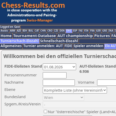
Logged on: Gast
Arabic
ARM
AZE
BIH
BUL
CAT
CHN
CRO
CZE
DEN
ENG
ESP
FAI
FIN
FRA
GER
GRE
INA
I
Home
Tournament-Database
AUT championship
Pictures
F
Turnierschach-Elozahl
Schnellschach-Elozahl
Allgemeines
Turnier anmelden: AUT
FIDE
Spieler anmelden
Elo AU
Willkommen bei den offiziellen Turnierscha
FIDE-Elolisten Stand
AUT-Elolisten Stand
6.936
Personennummer
Nachname
Vorname
Ebene
Bundesland
Spgem./Kreis/Verein
Nur "österreichische" Spieler (Land=A