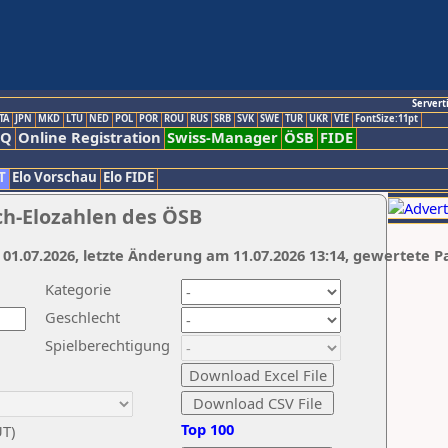
Servert
TA
JPN
MKD
LTU
NED
POL
POR
ROU
RUS
SRB
SVK
SWE
TUR
UKR
VIE
FontSize:11pt
AQ
Online Registration
Swiss-Manager
ÖSB
FIDE
T
Elo Vorschau
Elo FIDE
ch-Elozahlen des ÖSB
 01.07.2026, letzte Änderung am 11.07.2026 13:14, gewertete P
Kategorie
Geschlecht
Spielberechtigung
Top 100
UT)