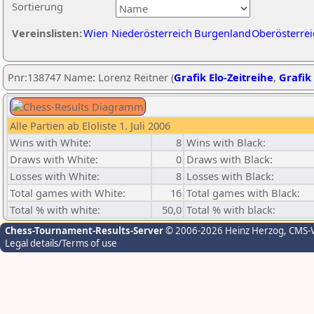
Sortierung
Vereinslisten:
Wien
Niederösterreich
Burgenland
Oberösterrei
Pnr:138747 Name: Lorenz Reitner (
Grafik Elo-Zeitreihe
,
Grafik 
Alle Partien ab Eloliste 1. Juli 2006
Wins with White:
8
Wins with Black:
Draws with White:
0
Draws with Black:
Losses with White:
8
Losses with Black:
Total games with White:
16
Total games with Black:
Total % with white:
50,0
Total % with black:
Chess-Tournament-Results-Server
© 2006-2026 Heinz Herzog
, CMS-
Legal details/Terms of use