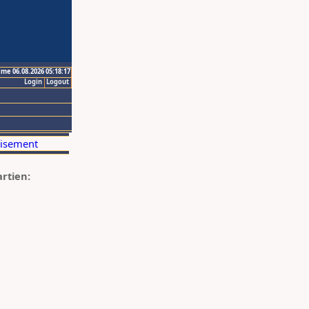
ime 06.08.2026 05:18:17
Login
Logout
artien: