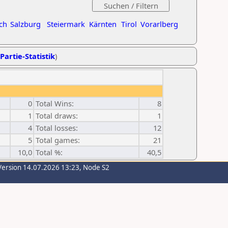
ch
Salzburg
Steiermark
Kärnten
Tirol
Vorarlberg
Partie-Statistik
)
0
Total Wins:
8
1
Total draws:
1
4
Total losses:
12
5
Total games:
21
10,0
Total %:
40,5
Version 14.07.2026 13:23, Node S2