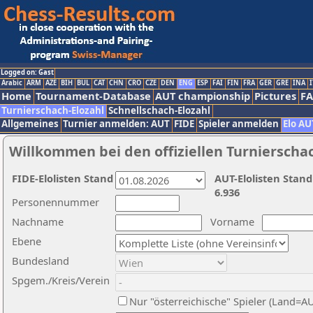
Logged on: Gast
Arabic
ARM
AZE
BIH
BUL
CAT
CHN
CRO
CZE
DEN
ENG
ESP
FAI
FIN
FRA
GER
GRE
INA
I
Home
Tournament-Database
AUT championship
Pictures
F
Turnierschach-Elozahl
Schnellschach-Elozahl
Allgemeines
Turnier anmelden: AUT
FIDE
Spieler anmelden
Elo AU
Willkommen bei den offiziellen Turnierscha
FIDE-Elolisten Stand
AUT-Elolisten Stand
6.936
Personennummer
Nachname
Vorname
Ebene
Bundesland
Spgem./Kreis/Verein
Nur "österreichische" Spieler (Land=A