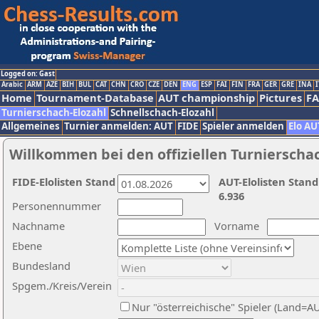
Logged on: Gast
Arabic
ARM
AZE
BIH
BUL
CAT
CHN
CRO
CZE
DEN
ENG
ESP
FAI
FIN
FRA
GER
GRE
INA
I
Home
Tournament-Database
AUT championship
Pictures
F
Turnierschach-Elozahl
Schnellschach-Elozahl
Allgemeines
Turnier anmelden: AUT
FIDE
Spieler anmelden
Elo AU
Willkommen bei den offiziellen Turnierscha
FIDE-Elolisten Stand
AUT-Elolisten Stand
6.936
Personennummer
Nachname
Vorname
Ebene
Bundesland
Spgem./Kreis/Verein
Nur "österreichische" Spieler (Land=A