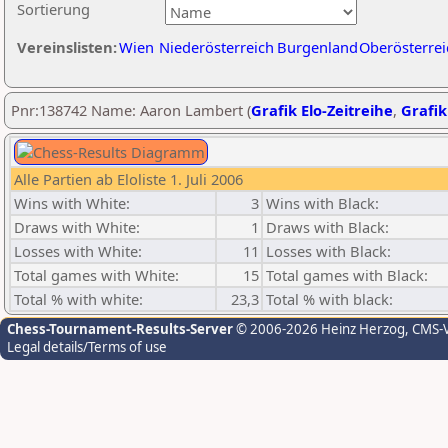
Sortierung
Vereinslisten:
Wien
Niederösterreich
Burgenland
Oberösterrei
Pnr:138742 Name: Aaron Lambert (
Grafik Elo-Zeitreihe
,
Grafik
Alle Partien ab Eloliste 1. Juli 2006
Wins with White:
3
Wins with Black:
Draws with White:
1
Draws with Black:
Losses with White:
11
Losses with Black:
Total games with White:
15
Total games with Black:
Total % with white:
23,3
Total % with black:
Chess-Tournament-Results-Server
© 2006-2026 Heinz Herzog
, CMS-
Legal details/Terms of use