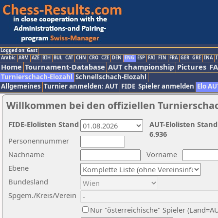
Logged on: Gast
Arabic
ARM
AZE
BIH
BUL
CAT
CHN
CRO
CZE
DEN
ENG
ESP
FAI
FIN
FRA
GER
GRE
INA
I
Home
Tournament-Database
AUT championship
Pictures
F
Turnierschach-Elozahl
Schnellschach-Elozahl
Allgemeines
Turnier anmelden: AUT
FIDE
Spieler anmelden
Elo AU
Willkommen bei den offiziellen Turnierscha
FIDE-Elolisten Stand
AUT-Elolisten Stand
6.936
Personennummer
Nachname
Vorname
Ebene
Bundesland
Spgem./Kreis/Verein
Nur "österreichische" Spieler (Land=A