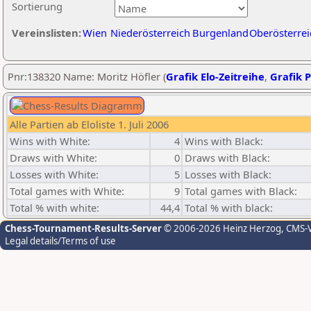
Sortierung
Vereinslisten:
Wien
Niederösterreich
Burgenland
Oberösterrei
Pnr:138320 Name: Moritz Höfler (
Grafik Elo-Zeitreihe
,
Grafik P
Alle Partien ab Eloliste 1. Juli 2006
Wins with White:
4
Wins with Black:
Draws with White:
0
Draws with Black:
Losses with White:
5
Losses with Black:
Total games with White:
9
Total games with Black:
Total % with white:
44,4
Total % with black:
Chess-Tournament-Results-Server
© 2006-2026 Heinz Herzog
, CMS-
Legal details/Terms of use