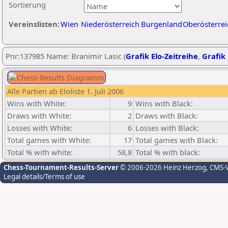
Sortierung
Vereinslisten:
Wien
Niederösterreich
Burgenland
Oberösterrei
Pnr:137985 Name: Branimir Lasic (
Grafik Elo-Zeitreihe
,
Grafik 
Alle Partien ab Eloliste 1. Juli 2006
Wins with White:
9
Wins with Black:
Draws with White:
2
Draws with Black:
Losses with White:
6
Losses with Black:
Total games with White:
17
Total games with Black:
Total % with white:
58,8
Total % with black:
Chess-Tournament-Results-Server
© 2006-2026 Heinz Herzog
, CMS-
Legal details/Terms of use