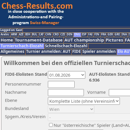
Logged on: Gast
Arabic
ARM
AZE
BIH
BUL
CAT
CHN
CRO
CZE
DEN
ENG
ESP
FAI
FIN
FRA
GER
GRE
INA
I
Home
Tournament-Database
AUT championship
Pictures
F
Turnierschach-Elozahl
Schnellschach-Elozahl
Allgemeines
Turnier anmelden: AUT
FIDE
Spieler anmelden
Elo AU
Willkommen bei den offiziellen Turnierscha
FIDE-Elolisten Stand
AUT-Elolisten Stand
6.936
Personennummer
Nachname
Vorname
Ebene
Bundesland
Spgem./Kreis/Verein
Nur "österreichische" Spieler (Land=A