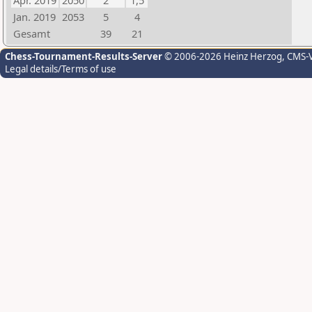
Apr. 2019
2050
2
1,5
Jan. 2019
2053
5
4
Gesamt
39
21
Chess-Tournament-Results-Server
© 2006-2026 Heinz Herzog
, CMS-
Legal details/Terms of use