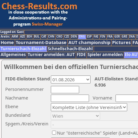
Logged on: Gast
Arabic
ARM
AZE
BIH
BUL
CAT
CHN
CRO
CZE
DEN
ENG
ESP
FAI
FIN
FRA
GER
GRE
INA
I
Home
Tournament-Database
AUT championship
Pictures
F
Turnierschach-Elozahl
Schnellschach-Elozahl
Allgemeines
Turnier anmelden: AUT
FIDE
Spieler anmelden
Elo AU
Willkommen bei den offiziellen Turnierscha
FIDE-Elolisten Stand
AUT-Elolisten Stand
6.936
Personennummer
Nachname
Vorname
Ebene
Bundesland
Spgem./Kreis/Verein
Nur "österreichische" Spieler (Land=A