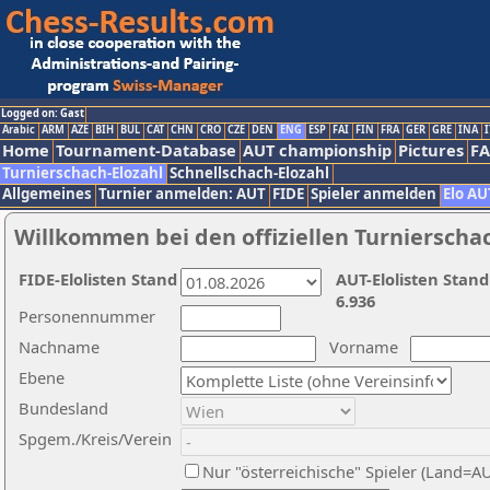
Logged on: Gast
Arabic
ARM
AZE
BIH
BUL
CAT
CHN
CRO
CZE
DEN
ENG
ESP
FAI
FIN
FRA
GER
GRE
INA
I
Home
Tournament-Database
AUT championship
Pictures
F
Turnierschach-Elozahl
Schnellschach-Elozahl
Allgemeines
Turnier anmelden: AUT
FIDE
Spieler anmelden
Elo AU
Willkommen bei den offiziellen Turnierscha
FIDE-Elolisten Stand
AUT-Elolisten Stand
6.936
Personennummer
Nachname
Vorname
Ebene
Bundesland
Spgem./Kreis/Verein
Nur "österreichische" Spieler (Land=A