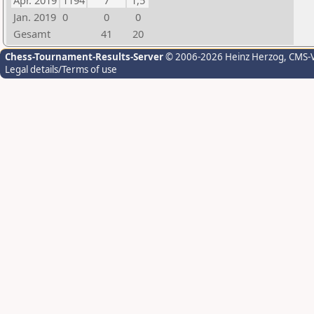
Apr. 2019
1194
7
1,5
Jan. 2019
0
0
0
Gesamt
41
20
Chess-Tournament-Results-Server
© 2006-2026 Heinz Herzog
, CMS-
Legal details/Terms of use